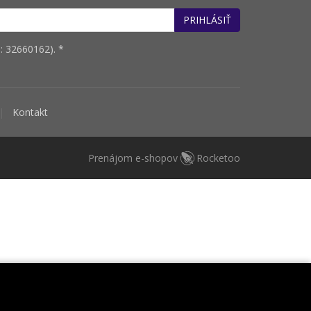
PRIHLÁSIŤ
: 32660162). *
Kontakt
Prenájom e-shopov
Rocketoo