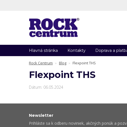
Hlavná stránka
Kontakty
Doprava a platb
Rock Centrum
Blog
Flexpoint THS
Flexpoint THS
Dátum: 06.05.2024
Newsletter
Prihláste sa k odberu noviniek, akčných ponúk a poz