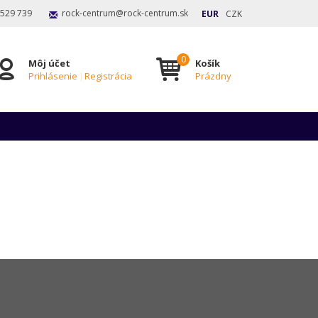
 529 739
rock-centrum@rock-centrum.sk
EUR
CZK
Môj účet
Košík
Prihlásenie
|
Registrácia
Prázdny