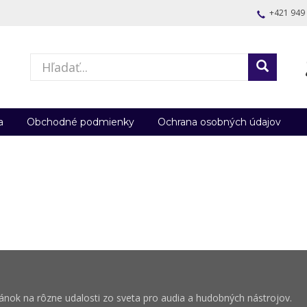
+421 949
a
Obchodné podmienky
Ochrana osobných údajov
vánok na rôzne udalosti zo sveta pro audia a hudobných nástrojov.