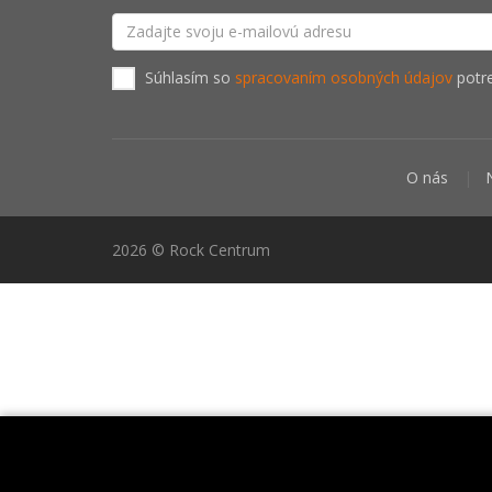
Súhlasím so
spracovaním osobných údajov
potre
O nás
2026 © Rock Centrum