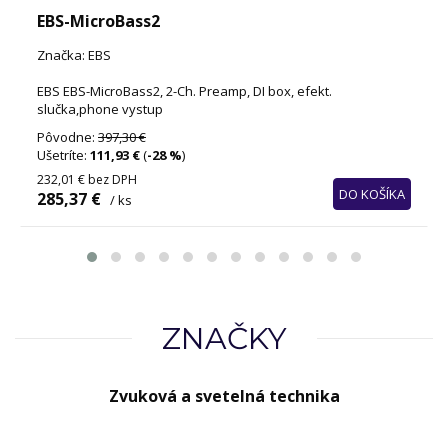
EBS-MicroBass2
Značka: EBS
EBS EBS-MicroBass2, 2-Ch. Preamp, DI box, efekt.
slučka,phone vystup
Pôvodne:
397,30 €
Ušetríte:
111,93 €
(
-28 %
)
232,01 €
bez DPH
DO KOŠÍKA
285,37 €
/ ks
ZNAČKY
Zvuková a svetelná technika