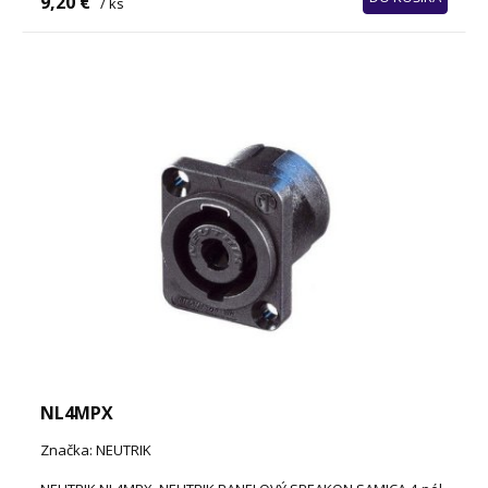
9,20 €
/ ks
NL4MPX
Značka: NEUTRIK