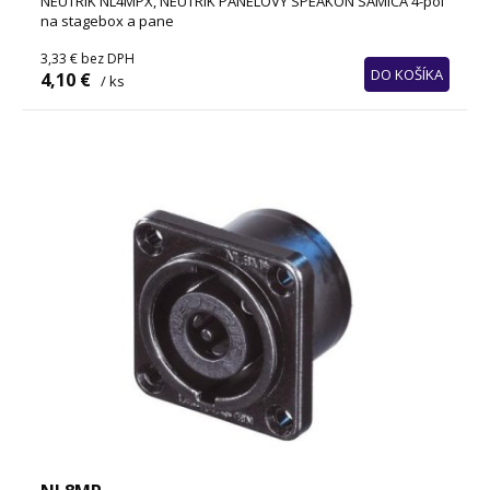
NEUTRIK NL4MPX, NEUTRIK PANELOVÝ SPEAKON SAMICA 4-pól
na stagebox a pane
3,33 €
bez DPH
DO KOŠÍKA
4,10 €
/ ks