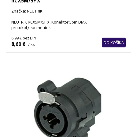
RCX5M/5F X
Značka: NEUTRIK
NEUTRIK RCX5M/5F X, Konektor 5pin DMX
protokol,rean,neutrik
6,99 €
bez DPH
DO KOŠÍKA
8,60 €
/ ks