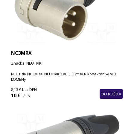
NC3MRX
Značka: NEUTRIK
NEUTRIK NC3MRX, NEUTRIK KÁBELOVÝ XLR konektor SAMEC
LOMENy
8,13 €
bez DPH
DO KOŠÍKA
10 €
/ ks