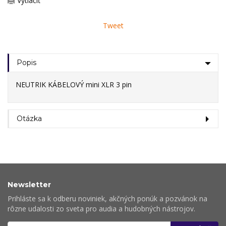
Vytlačiť
Tweet
Popis
NEUTRIK KÁBELOVÝ mini XLR 3 pin
Otázka
Newsletter
Prihláste sa k odberu noviniek, akčných ponúk a pozvánok na
rôzne udalosti zo sveta pro audia a hudobných nástrojov.