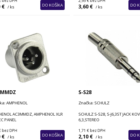
€
bez DPH
2,93 €
bez DPH
DO KOŠÍKA
DO K
 €
3,60 €
/ ks
/ ks
3MMDZ
S-S28
ka: AMPHENOL
Značka: SCHULZ
ENOL AC3MMDZ, AMPHENOL XLR
SCHULZ S-S28, S-J6,3ST JACK KO
C PANEL
6,3,STEREO
€
bez DPH
1,71 €
bez DPH
DO KOŠÍKA
DO K
 €
2,10 €
/ ks
/ ks