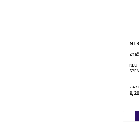
NL
Znač
NEUT
SPEA
7,48 
9,20
←