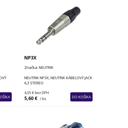
NP3X
Značka: NEUTRIK
LOVÝ
NEUTRIK NP3X, NEUTRIK KÁBELOVÝ JACK
6,3 STEREO
4,55 €
bez DPH
OŠÍKA
DO KOŠÍKA
5,60 €
/ ks