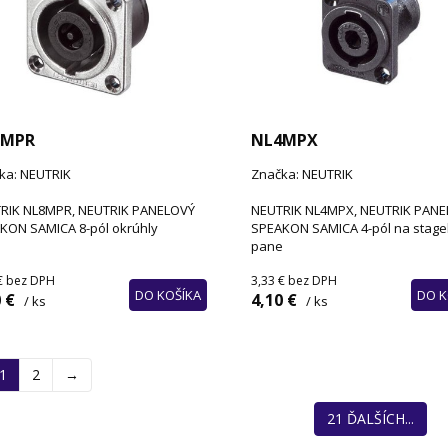
8MPR
NL4MPX
ka: NEUTRIK
Značka: NEUTRIK
RIK NL8MPR, NEUTRIK PANELOVÝ
NEUTRIK NL4MPX, NEUTRIK PAN
KON SAMICA 8-pól okrúhly
SPEAKON SAMICA 4-pól na stage
pane
€
bez DPH
3,33 €
bez DPH
DO KOŠÍKA
DO K
 €
4,10 €
/ ks
/ ks
1
2
→
21 ĎALŠÍCH...