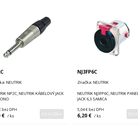
2C
NJ3FP6C
ka: NEUTRIK
Značka: NEUTRIK
RIK NP2C, NEUTRIK KÁBELOVÝ JACK
NEUTRIK NJ3FP6C, NEUTRIK PAN
MONO
JACK 6,3 SAMICA
€
bez DPH
5,04 €
bez DPH
DO KOŠÍKA
DO K
 €
6,20 €
/ ks
/ ks