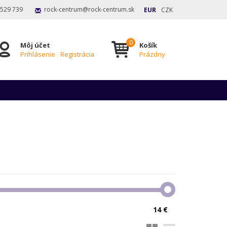
 529 739
rock-centrum@rock-centrum.sk
EUR
CZK
Môj účet
Košík
Prihlásenie
|
Registrácia
Prázdny
14 €