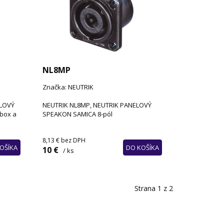
NL8MP
Značka: NEUTRIK
ELOVÝ
NEUTRIK NL8MP, NEUTRIK PANELOVÝ
box a
SPEAKON SAMICA 8-pól
8,13 €
bez DPH
OŠÍKA
DO KOŠÍKA
10 €
/ ks
Strana 1 z 2