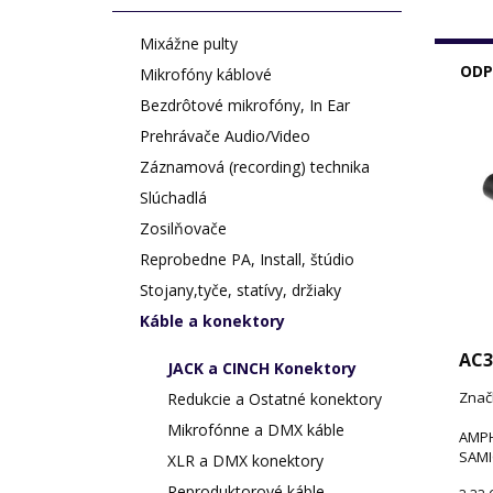
Mixážne pulty
ODP
Mikrofóny káblové
Bezdrôtové mikrofóny, In Ear
Prehrávače Audio/Video
Záznamová (recording) technika
Slúchadlá
Zosilňovače
Reprobedne PA, Install, štúdio
Stojany,tyče, statívy, držiaky
Káble a konektory
AC3
JACK a CINCH Konektory
Znač
Redukcie a Ostatné konektory
Mikrofónne a DMX káble
AMPH
SAMI
XLR a DMX konektory
Reproduktorové káble