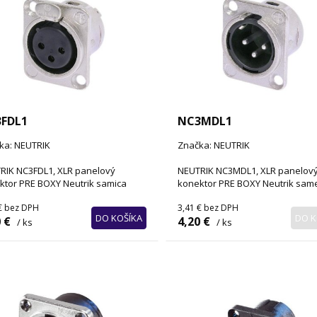
FDL1
NC3MDL1
ka: NEUTRIK
Značka: NEUTRIK
RIK NC3FDL1, XLR panelový
NEUTRIK NC3MDL1, XLR panelov
ktor PRE BOXY Neutrik samica
konektor PRE BOXY Neutrik sam
€
bez DPH
3,41 €
bez DPH
DO KOŠÍKA
DO K
 €
4,20 €
/ ks
/ ks