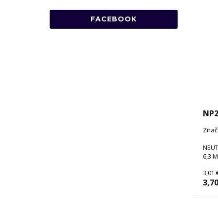
FACEBOOK
NP
Znač
NEUT
6,3 
3,01 
3,70