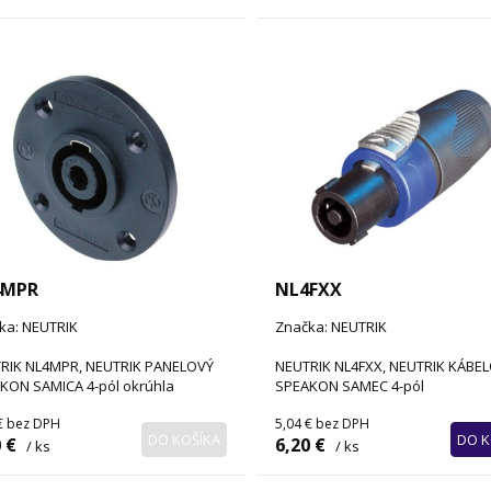
4MPR
NL4FXX
ka: NEUTRIK
Značka: NEUTRIK
RIK NL4MPR, NEUTRIK PANELOVÝ
NEUTRIK NL4FXX, NEUTRIK KÁBE
KON SAMICA 4-pól okrúhla
SPEAKON SAMEC 4-pól
€
bez DPH
5,04 €
bez DPH
DO KOŠÍKA
DO K
 €
6,20 €
/ ks
/ ks