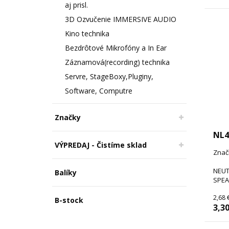
aj prisl.
3D Ozvučenie IMMERSIVE AUDIO
Kino technika
Bezdrôtové Mikrofóny a In Ear
Záznamová(recording) technika
Servre, StageBoxy,Pluginy,
Software, Computre
Značky
NL
VÝPREDAJ - Čistíme sklad
Znač
NEUT
Balíky
SPEA
2,68 
B-stock
3,30