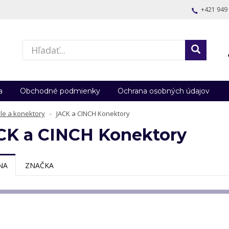
+421 949
a
Obchodné podmienky
Ochrana osobných údajov
le a konektory
JACK a CINCH Konektory
CK a CINCH Konektory
NA
ZNAČKA