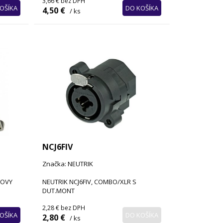
3,66 €
bez DPH
OŠÍKA
DO KOŠÍKA
4,50 €
/ ks
NCJ6FIV
Značka: NEUTRIK
VOVY
NEUTRIK NCJ6FIV, COMBO/XLR S
DUT.MONT
2,28 €
bez DPH
OŠÍKA
DO KOŠÍKA
2,80 €
/ ks