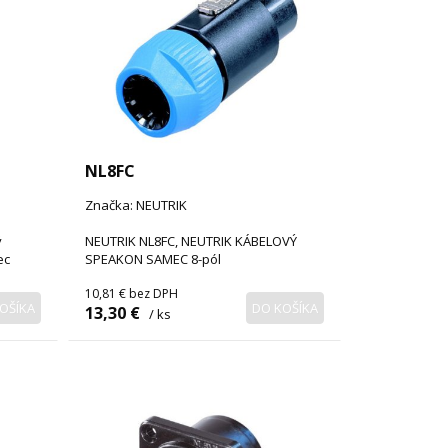
NL8FC
Značka: NEUTRIK
ý
NEUTRIK NL8FC, NEUTRIK KÁBELOVÝ
ec
SPEAKON SAMEC 8-pól
10,81 €
bez DPH
OŠÍKA
DO KOŠÍKA
13,30 €
/ ks