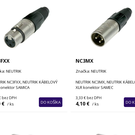
FXX
NC3MX
ka: NEUTRIK
Značka: NEUTRIK
RIK NC3FXX, NEUTRIK KÁBELOVÝ
NEUTRIK NC3MX, NEUTRIK KÁBE
konektor SAMICA
XLR konektor SAMEC
€
bez DPH
3,33 €
bez DPH
DO KOŠÍKA
DO K
 €
4,10 €
/ ks
/ ks