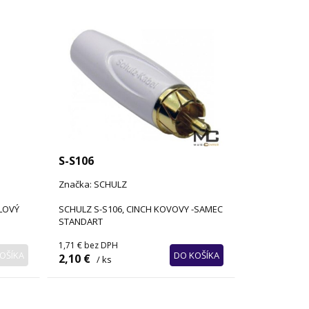
S-S106
Značka: SCHULZ
ELOVÝ
SCHULZ S-S106, CINCH KOVOVY -SAMEC
STANDART
1,71 €
bez DPH
OŠÍKA
DO KOŠÍKA
2,10 €
/ ks