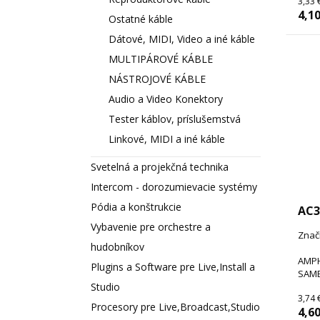
3,33 
4,10
Ostatné káble
Dátové, MIDI, Video a iné káble
MULTIPÁROVÉ KÁBLE
NÁSTROJOVÉ KÁBLE
Audio a Video Konektory
Tester káblov, príslušemstvá
Linkové, MIDI a iné káble
Svetelná a projekčná technika
Intercom - dorozumievacie systémy
Pódia a konštrukcie
AC
Vybavenie pre orchestre a
Znač
hudobníkov
AMPH
Plugins a Software pre Live,Install a
SAME
Studio
3,74 
Procesory pre Live,Broadcast,Studio
4,60