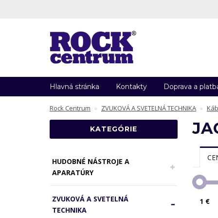
Hlavná stránka
Kontakty
Doprava a platb
Rock Centrum
ZVUKOVÁ A SVETELNÁ TECHNIKA
Káb
JA
KATEGÓRIE
CE
HUDOBNÉ NÁSTROJE A
APARATÚRY
ZVUKOVÁ A SVETELNÁ
1 €
TECHNIKA