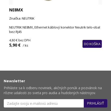
NE8MX
Značka: NEUTRIK
NEUTRIK NE8MX, Ethernet káblový konektor Neutrik telo-obal
bez RJ45
4,80 €
bez DPH
DO KOŠÍKA
5,90 €
/ ks
Newsletter
Prihláste sa k odberu noviniek, akčných ponúk a pozvánok na
rôzne udalosti zo sveta pro audia a hudobných nástrojov.
PRIHLÁSIŤ