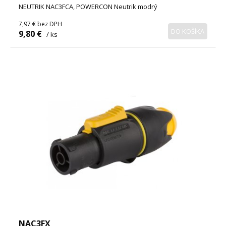
NEUTRIK NAC3FCA, POWERCON Neutrik modrý
7,97 €
bez DPH
DO KOŠÍKA
9,80 €
/ ks
NAC3FX