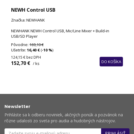
NEWH Control USB
Značka: NEWHANK
NEWHANK NEWH Control USB, Mic/Line Mixer + Build-in
USB/SD Player
Pôvodne:
169,10 €
Ušetríte:
16,40 €
(
-10 %
)
124,15 €
bez DPH
DO KOŠÍKA
152,70 €
/ ks
Newsletter
Prihláste sa k odberu noviniek, akčných ponúk a pozvánok na
rôzne udalosti zo sveta pro audia a hudobných nástrojov.
PRIHLÁSIŤ