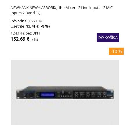
NEWHANK NEWH AEROBIX, 1he Mixer - 2 Line Inputs - 2 MIC
Inputs 2 Band EQ
Pôvodne:
166,10 €
Ušetríte:
13,41 €
(
-8 %
)
124,14 €
bez DPH
DO KOŠÍKA
152,69 €
/ ks
-10 %