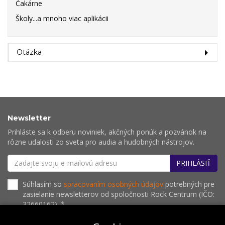
Čakárne
Školy...a mnoho viac aplikácii
Otázka
Newsletter
Prihláste sa k odberu noviniek, akčných ponúk a pozvánok na
rôzne udalosti zo sveta pro audia a hudobných nástrojov.
PRIHLÁSIŤ
Súhlasím so
spracovaním osobných údajov
potrebných pre
zasielanie newsletterov od spoločnosti Rock Centrum (IČO:
32660162). *