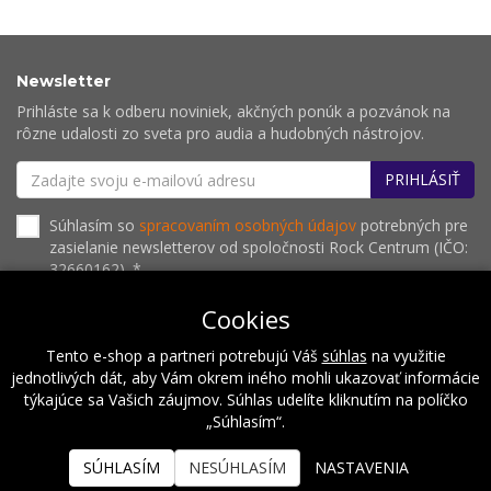
Newsletter
Prihláste sa k odberu noviniek, akčných ponúk a pozvánok na
rôzne udalosti zo sveta pro audia a hudobných nástrojov.
PRIHLÁSIŤ
Súhlasím so
spracovaním osobných údajov
potrebných pre
zasielanie newsletterov od spoločnosti Rock Centrum (IČO:
32660162). *
Cookies
Tento e-shop a partneri potrebujú Váš
súhlas
na využitie
O nás
Naše hodnoty
Inštalácie
Referencie
jednotlivých dát, aby Vám okrem iného mohli ukazovať informácie
Kalendár podujatí
Kontakt
týkajúce sa Vašich záujmov. Súhlas udelíte kliknutím na políčko
„Súhlasím“.
2026 © Rock Centrum
SÚHLASÍM
NESÚHLASÍM
NASTAVENIA