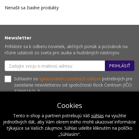
Nenašli sa žiadne produkty
Newsletter
Prihláste sa k odberu noviniek, akčných ponúk a pozvánok na
rôzne udalosti zo sveta pro audia a hudobných nástrojov.
PRIHLÁSIŤ
Súhlasím so
spracovaním osobných údajov
potrebných pre
zasielanie newsletterov od spoločnosti Rock Centrum (IČO:
32660162). *
Cookies
Tento e-shop a partneri potrebujú Váš
súhlas
na využitie
O nás
Naše hodnoty
Inštalácie
Referencie
jednotlivých dát, aby Vám okrem iného mohli ukazovať informácie
Kalendár podujatí
Kontakt
týkajúce sa Vašich záujmov. Súhlas udelíte kliknutím na políčko
„Súhlasím“.