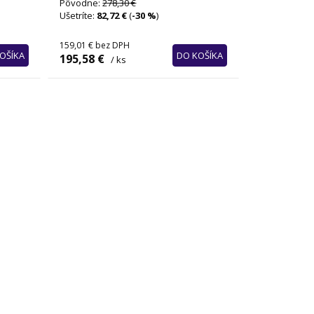
Pôvodne:
278,30 €
Ušetríte:
82,72 €
(
-30 %
)
159,01 €
bez DPH
OŠÍKA
DO KOŠÍKA
195,58 €
/ ks