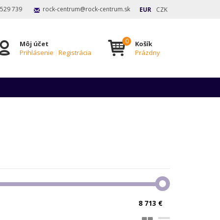
 529 739
rock-centrum@rock-centrum.sk
EUR
CZK
Môj účet
Košík
Prihlásenie
|
Registrácia
Prázdny
8 713 €