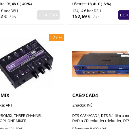
íte:
93,48 €
(
-49 %
)
Ušetríte:
13,41 €
(
-8 %
)
 €
bez DPH
124,14 €
bez DPH
DO KOŠÍKA
DO K
2 €
152,69 €
/ ks
/ ks
-27 %
OMIX
CAE4/CAD4
ka: ART
Značka: INÉ
PROMIX, THREE CHANNEL
DTS CAE4/CAD4, DTS 5.1 film a m
OPHONE MIXER
DVD a CD enkoder+dekoder, DT
dne:
121,80 €
Pôvodne:
8 403,40 €