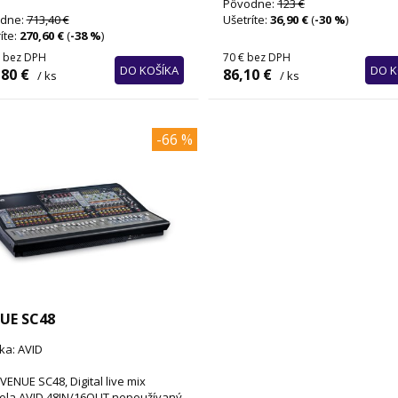
Pôvodne:
123 €
dne:
713,40 €
Ušetríte:
36,90 €
(
-30 %
)
íte:
270,60 €
(
-38 %
)
bez DPH
70 €
bez DPH
DO KOŠÍKA
DO K
,80 €
86,10 €
/ ks
/ ks
-66 %
UE SC48
ka: AVID
VENUE SC48, Digital live mix
ola AVID 48IN/16OUT,nepoužívaný