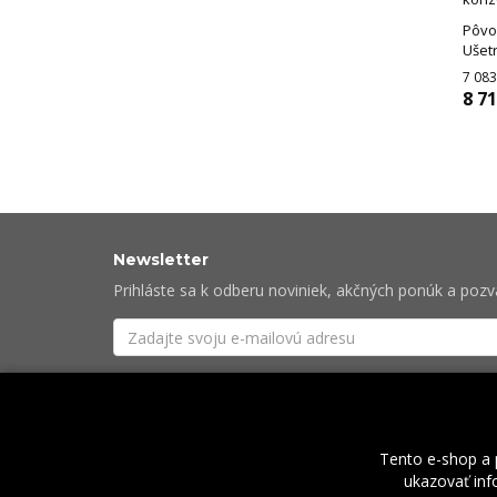
Pôvo
Ušetr
7 083
8 71
Newsletter
Prihláste sa k odberu noviniek, akčných ponúk a poz
Súhlasím so
spracovaním osobných údajov
potre
Tento e-shop a 
ukazovať info
O nás