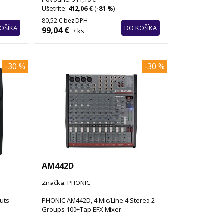
Ušetríte:
412,06 €
(
-81 %
)
80,52 €
bez DPH
OŠÍKA
DO KOŠÍKA
99,04 €
/ ks
-30 %
-30 %
AM442D
Značka: PHONIC
uts
PHONIC AM442D, 4 Mic/Line 4 Stereo 2
Groups 100+Tap EFX Mixer