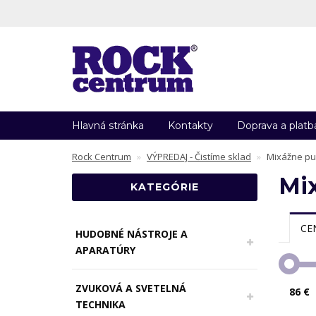
Hlavná stránka
Kontakty
Doprava a platb
Rock Centrum
VÝPREDAJ - Čistíme sklad
Mixážne pu
Mix
KATEGÓRIE
CE
HUDOBNÉ NÁSTROJE A
APARATÚRY
ZVUKOVÁ A SVETELNÁ
86 €
TECHNIKA