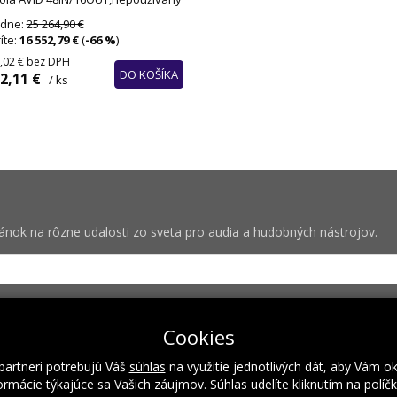
dne:
25 264,90 €
íte:
16 552,79 €
(
-66 %
)
,02 €
bez DPH
DO KOŠÍKA
2,11 €
/ ks
vánok na rôzne udalosti zo sveta pro audia a hudobných nástrojov.
bných pre zasielanie newsletterov od spoločnosti Rock Centrum (IČO
Cookies
partneri potrebujú Váš
súhlas
na využitie jednotlivých dát, aby Vám o
rmácie týkajúce sa Vašich záujmov. Súhlas udelíte kliknutím na políč
Naše hodnoty
Inštalácie
Referencie
Kalendár podujatí