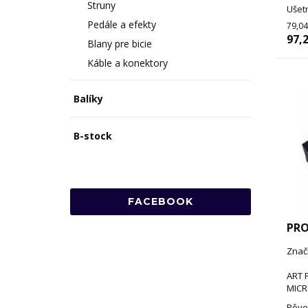
Struny
Ušetr
Pedále a efekty
79,04
97,2
Blany pre bicie
Káble a konektory
Balíky
B-stock
FACEBOOK
PR
Znač
ART 
MICR
Pôvo