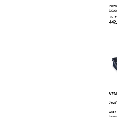
Pôvo
Ušetr
360 €
442
VEN
Znač
AVID 
konz