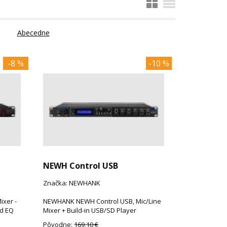
Abecedne
-8 %
-10 %
NEWH Control USB
Značka: NEWHANK
xer -
NEWHANK NEWH Control USB, Mic/Line
nd EQ
Mixer + Build-in USB/SD Player
Pôvodne:
169,10 €