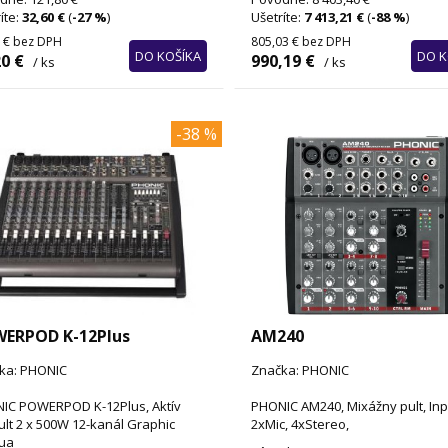
íte:
32,60 €
(
-27 %
)
Ušetríte:
7 413,21 €
(
-88 %
)
 €
bez DPH
805,03 €
bez DPH
DO KOŠÍKA
DO K
0 €
990,19 €
/ ks
/ ks
-38 %
ERPOD K-12Plus
AM240
ka: PHONIC
Značka: PHONIC
IC POWERPOD K-12Plus, Aktív
PHONIC AM240, Mixážny pult, Inp
lt 2 x 500W 12-kanál Graphic
2xMic, 4xStereo,
ua