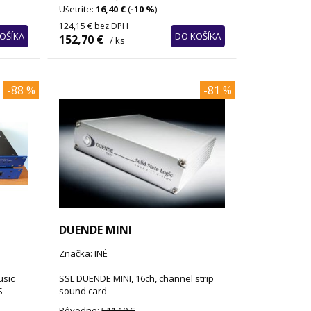
Ušetríte:
16,40 €
(
-10 %
)
124,15 €
bez DPH
OŠÍKA
DO KOŠÍKA
152,70 €
/ ks
-88 %
-81 %
DUENDE MINI
Značka: INÉ
usic
SSL DUENDE MINI, 16ch, channel strip
S
sound card
Pôvodne:
511,10 €