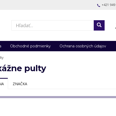
+421 949
a
Obchodné podmienky
Ochrana osobných údajov
lty
ážne pulty
NA
ZNAČKA