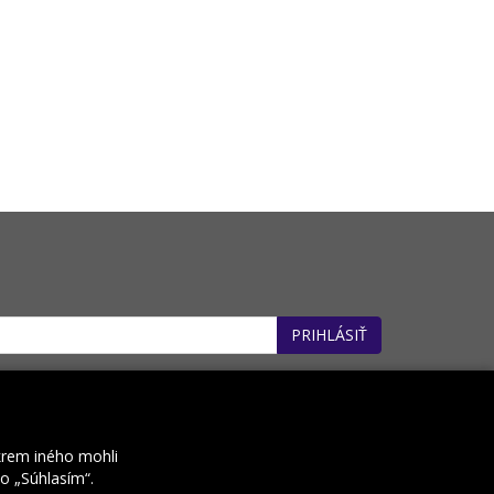
PRIHLÁSIŤ
: 32660162). *
krem iného mohli
ko „Súhlasím“.
Kontakt