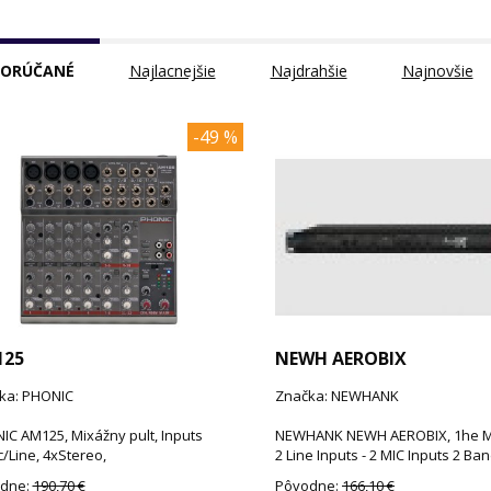
ORÚČANÉ
Najlacnejšie
Najdrahšie
Najnovšie
-49 %
125
NEWH AEROBIX
ka: PHONIC
Značka: NEWHANK
IC AM125, Mixážny pult, Inputs
NEWHANK NEWH AEROBIX, 1he Mi
/Line, 4xStereo,
2 Line Inputs - 2 MIC Inputs 2 Ba
dne:
190,70 €
Pôvodne:
166,10 €