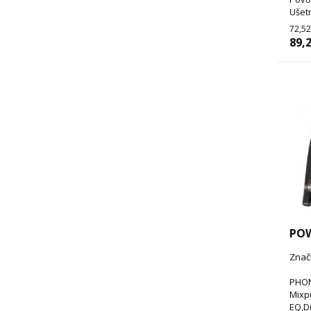
Ušetr
72,52
89,2
POW
Znač
PHON
Mixpu
EQ,D