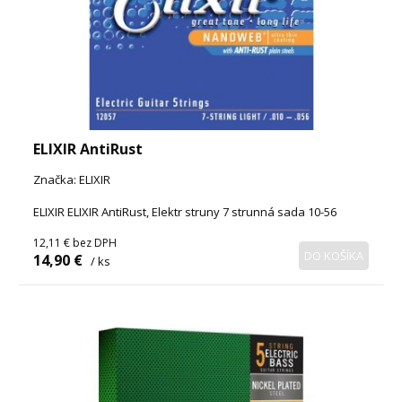
ELIXIR AntiRust
Značka: ELIXIR
ELIXIR ELIXIR AntiRust, Elektr struny 7 strunná sada 10-56
12,11 €
bez DPH
DO KOŠÍKA
14,90 €
/ ks