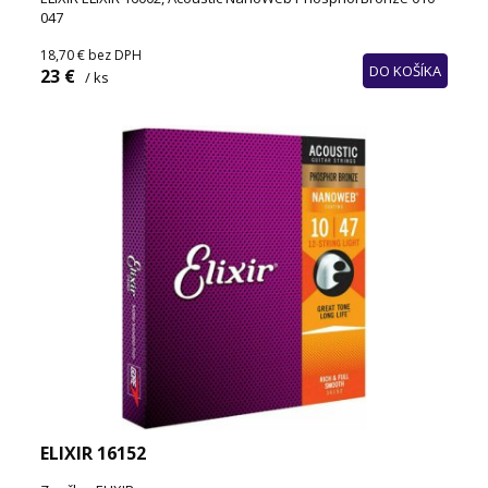
047
18,70 €
bez DPH
DO KOŠÍKA
23 €
/ ks
ELIXIR 16152