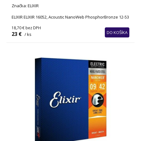
Značka: ELIXIR
ELIXIR ELIXIR 16052, Acoustic NanoWeb PhosphorBronze 12-53
18,70 €
bez DPH
DO KOŠÍKA
23 €
/ ks