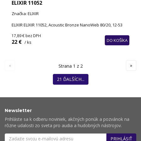
ELIXIR 11052
Značka: ELIXIR
ELIXIR ELIXIR 11052, Acoustic Bronze NanoWeb 80/20, 12-53
17,89 €
bez DPH
DO KOŠÍKA
22 €
/ ks
«
»
Strana 1 z 2
21 ĎALŠÍCH...
Newsletter
Prihláste sa k odberu noviniek, akčných ponúk a pozvánok na
rôzne udalosti zo sveta pro audia a hudobných nástrojov.
PRIHLÁSIŤ