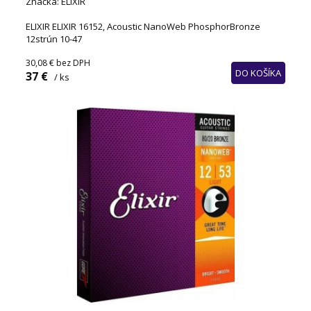
Značka: ELIXIR
ELIXIR ELIXIR 16152, Acoustic NanoWeb PhosphorBronze
12strún 10-47
30,08 €
bez DPH
DO KOŠÍKA
37 €
/ ks