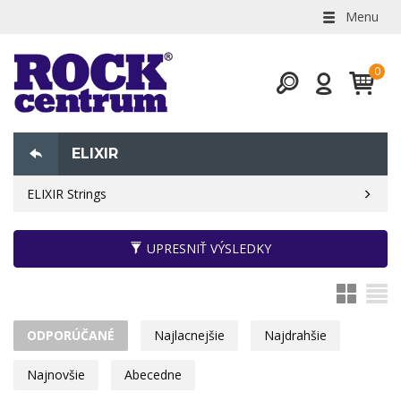
Menu
ELIXIR
ELIXIR Strings
UPRESNIŤ VÝSLEDKY
ODPORÚČANÉ
Najlacnejšie
Najdrahšie
Najnovšie
Abecedne