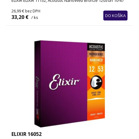
ELIXIR ELIXIR 11152, Acoustic NanoWeb Bronze 12strún 10-47
26,99 €
bez DPH
DO KOŠÍKA
33,20 €
/ ks
ELIXIR 16052