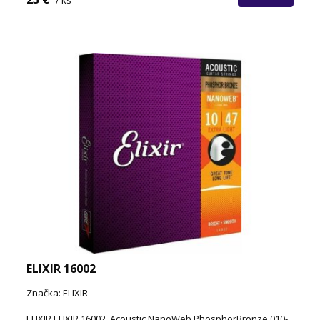
/ ks
ELIXIR 16002
Značka: ELIXIR
ELIXIR ELIXIR 16002, Acoustic NanoWeb PhosphorBronze 010-