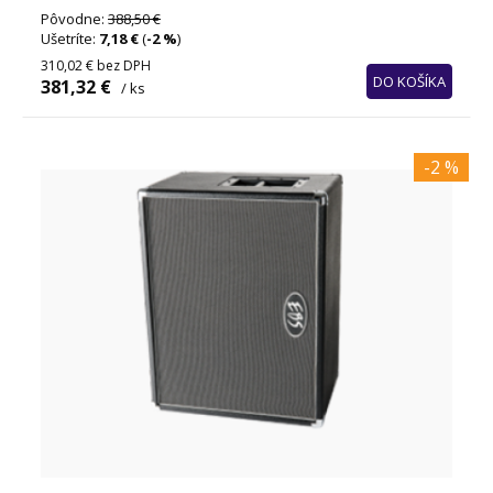
Pôvodne:
388,50 €
Ušetríte:
7,18 €
(
-2 %
)
310,02 €
bez DPH
DO KOŠÍKA
381,32 €
/ ks
-2 %