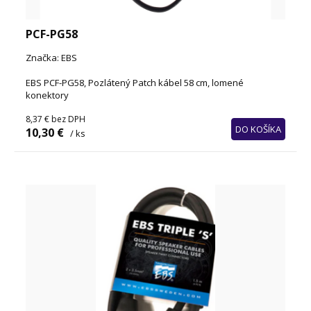
PCF-PG58
Značka: EBS
EBS PCF-PG58, Pozlátený Patch kábel 58 cm, lomené
konektory
8,37 €
bez DPH
DO KOŠÍKA
10,30 €
/ ks