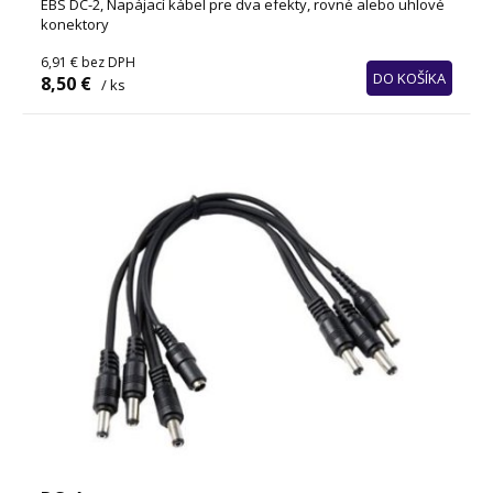
EBS DC-2, Napájací kábel pre dva efekty, rovné alebo uhlové
konektory
6,91 €
bez DPH
DO KOŠÍKA
8,50 €
/ ks