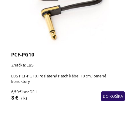
PCF-PG10
Značka: EBS
EBS PCF-PG10, Pozlátený Patch kábel 10 cm, lomené
konektory
6,50 €
bez DPH
DO KOŠÍKA
8 €
/ ks