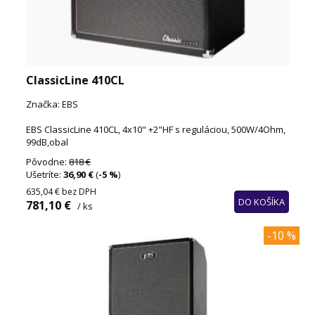
ClassicLine 410CL
Značka: EBS
EBS ClassicLine 410CL, 4x10" +2"HF s reguláciou, 500W/4Ohm,
99dB,obal
Pôvodne:
818 €
Ušetríte:
36,90 €
(
-5 %
)
635,04 €
bez DPH
DO KOŠÍKA
781,10 €
/ ks
-10 %