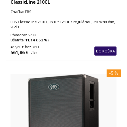
ClassicLine 210CL
Značka: EBS
EBS ClassicLine 210CL, 2x10" +2"HF s reguláciou, 250W/8Ohm,
96dB
Pôvodne:
573 €
Ušetríte:
11,14 €
(
-2 %
)
456,80 €
bez DPH
DO KOŠÍKA
561,86 €
/ ks
-5 %