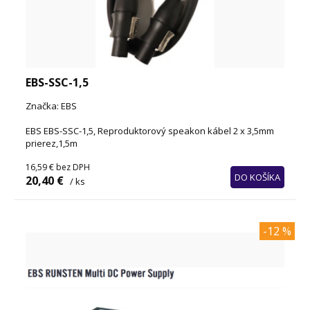
EBS-SSC-1,5
Značka: EBS
EBS EBS-SSC-1,5, Reproduktorový speakon kábel 2 x 3,5mm
prierez,1,5m
16,59 €
bez DPH
DO KOŠÍKA
20,40 €
/ ks
-12 %