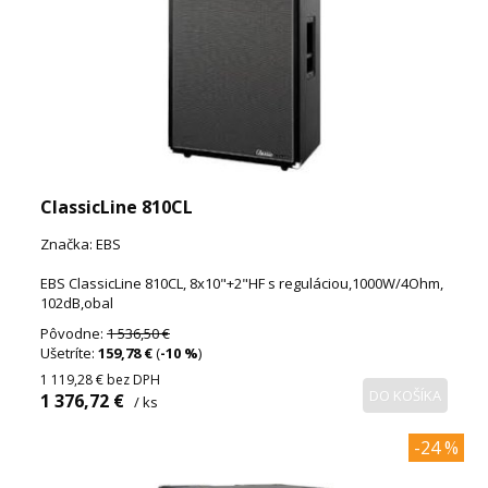
ClassicLine 810CL
Značka: EBS
EBS ClassicLine 810CL, 8x10"+2"HF s reguláciou,1000W/4Ohm,
102dB,obal
Pôvodne:
1 536,50 €
Ušetríte:
159,78 €
(
-10 %
)
1 119,28 €
bez DPH
DO KOŠÍKA
1 376,72 €
/ ks
-24 %