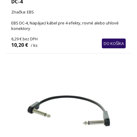
DC-4
Značka: EBS
EBS DC-4, Napájací kábel pre 4 efekty, rovné alebo uhlové
konektory
8,29 €
bez DPH
DO KOŠÍKA
10,20 €
/ ks