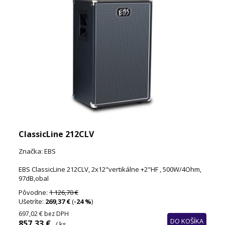
ClassicLine 212CLV
Značka: EBS
EBS ClassicLine 212CLV, 2x12"vertikálne +2"HF , 500W/4Ohm,
97dB,obal
Pôvodne:
1 126,70 €
Ušetríte:
269,37 €
(
-24 %
)
697,02 €
bez DPH
DO KOŠÍKA
857,33 €
/ ks