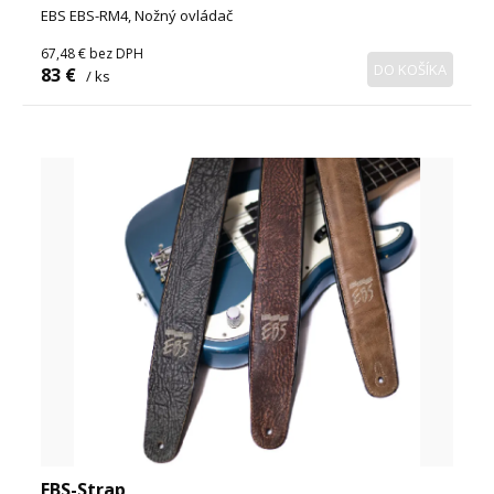
EBS EBS-RM4, Nožný ovládač
67,48 €
bez DPH
DO KOŠÍKA
83 €
/ ks
EBS-Strap