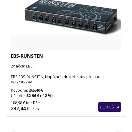
EBS-RUNSTEN
Značka: EBS
EBS EBS-RUNSTEN, Napájací zdroj efektov pre audio
9/12/18/24V
Pôvodne:
265,40 €
Ušetríte:
32,96 €
(
-12 %
)
188,98 €
bez DPH
DO KOŠÍKA
232,44 €
/ ks