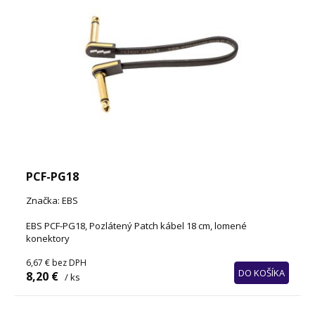
PCF-PG18
Značka: EBS
EBS PCF-PG18, Pozlátený Patch kábel 18 cm, lomené
konektory
6,67 €
bez DPH
DO KOŠÍKA
8,20 €
/ ks