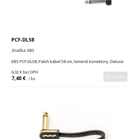
PCF-DL58
Značka: EBS
EBS PCF-DL58, Patch kábel 58 cm, lomené konektory, Deluxe
6,02 €
bez DPH
DO KOŠÍKA
7,40 €
/ ks