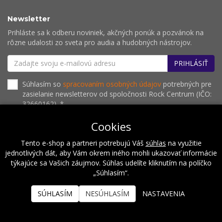
Newsletter
Prihláste sa k odberu noviniek, akčných ponúk a pozvánok na
rôzne udalosti zo sveta pro audia a hudobných nástrojov.
PRIHLÁSIŤ
Súhlasím so
spracovaním osobných údajov
potrebných pre
zasielanie newsletterov od spoločnosti Rock Centrum (IČO:
32660162). *
Cookies
Tento e-shop a partneri potrebujú Váš
súhlas
na využitie
O nás
Naše hodnoty
Inštalácie
Referencie
jednotlivých dát, aby Vám okrem iného mohli ukazovať informácie
Kalendár podujatí
Kontakt
týkajúce sa Vašich záujmov. Súhlas udelíte kliknutím na políčko
„Súhlasím“.
2026 © Rock Centrum
SÚHLASÍM
NESÚHLASÍM
NASTAVENIA
Prenájom e-shopov
Rocketoo