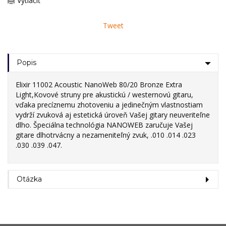
Vytlačiť
Tweet
Popis
Elixir 11002 Acoustic NanoWeb 80/20 Bronze Extra
Light,Kovové struny pre akustickú / westernovú gitaru,
vďaka precíznemu zhotoveniu a jedinečným vlastnostiam
vydrží zvuková aj estetická úroveň Vašej gitary neuveriteľne
dlho. Špeciálna technológia NANOWEB zaručuje Vašej
gitare dlhotrvácny a nezameniteľný zvuk, .010 .014 .023
.030 .039 .047.
Otázka