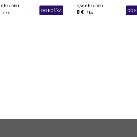
 €
bez DPH
6,50 €
bez DPH
DO KOŠÍKA
DO K
€
8 €
/ ks
/ ks