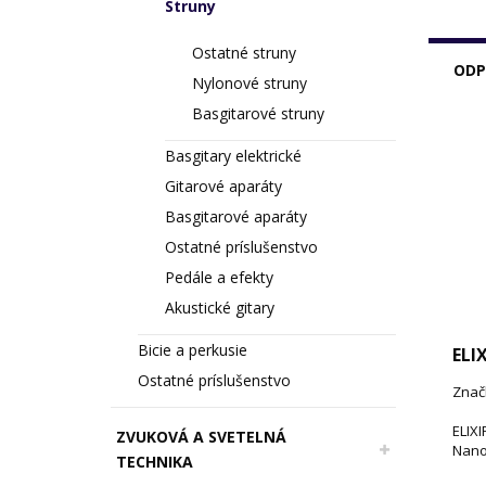
Struny
Ostatné struny
ODP
Nylonové struny
Basgitarové struny
Basgitary elektrické
Gitarové aparáty
Basgitarové aparáty
Ostatné príslušenstvo
Pedále a efekty
Akustické gitary
Bicie a perkusie
ELI
Ostatné príslušenstvo
Značk
ELIXI
ZVUKOVÁ A SVETELNÁ
Nano
TECHNIKA