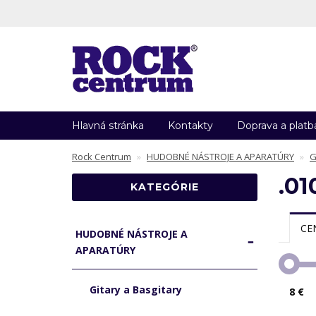
Hlavná stránka
Kontakty
Doprava a platb
Rock Centrum
HUDOBNÉ NÁSTROJE A APARATÚRY
G
.01
KATEGÓRIE
CE
HUDOBNÉ NÁSTROJE A
APARATÚRY
Gitary a Basgitary
8 €