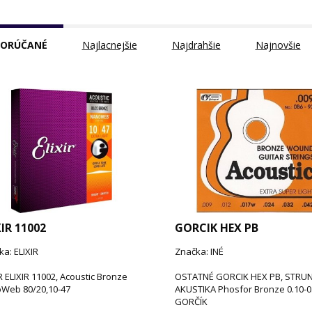
ORÚČANÉ
Najlacnejšie
Najdrahšie
Najnovšie
XIR 11002
GORCIK HEX PB
a: ELIXIR
Značka: INÉ
R ELIXIR 11002, Acoustic Bronze
OSTATNÉ GORCIK HEX PB, STRU
Web 80/20,10-47
AKUSTIKA Phosfor Bronze 0.10-0
GORČÍK