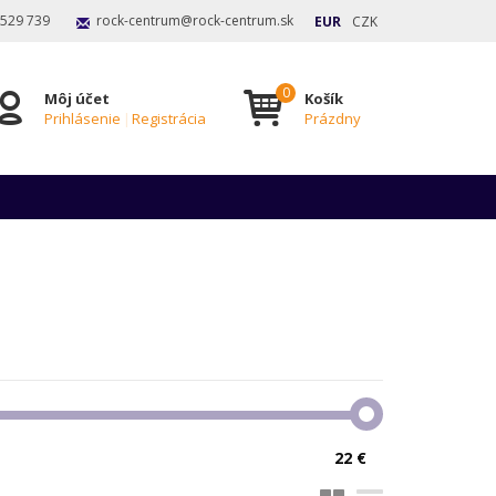
 529 739
rock-centrum@rock-centrum.sk
EUR
CZK
Môj účet
Košík
Prihlásenie
|
Registrácia
Prázdny
22 €