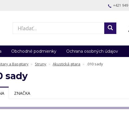
+421 949
a
Obchodné podmienky
Ochrana osobných údajov
itary a Basgitary
Struny
Akustická gitara
.010 sady
0 sady
NA
ZNAČKA