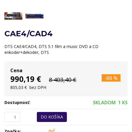
CAE4/CAD4
DTS CAE4/CAD4, DTS 5.1 film a music DVD a CD
enkoder+dekoder, DTS
Cena
990,19 €
-88 %
8 403,40 €
805,03 €
bez DPH
SKLADOM
1 KS
Dostupnosť:
DO KOŠÍKA
INÉ
Značka: