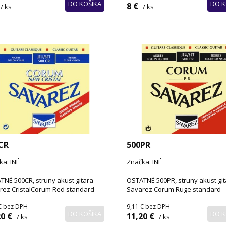
DO KOŠÍKA
DO K
8 €
/ ks
/ ks
CR
500PR
ka: INÉ
Značka: INÉ
TNÉ 500CR, struny akust gitara
OSTATNÉ 500PR, struny akust git
rez CristalCorum Red standard
Savarez Corum Ruge standard
€
bez DPH
9,11 €
bez DPH
DO KOŠÍKA
DO K
0 €
11,20 €
/ ks
/ ks