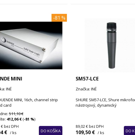
-81 %
NDE MINI
SM57-LCE
ka: INÉ
Značka: INÉ
UENDE MINI, 16ch, channel strip
SHURE SM57-LCE, Shure mikrofo
d card
nástrojový, dynamický
dne:
511,10 €
íte:
412,06 €
(
-81 %
)
 €
bez DPH
89,02 €
bez DPH
DO KOŠÍKA
DO K
4 €
109,50 €
/ ks
/ ks