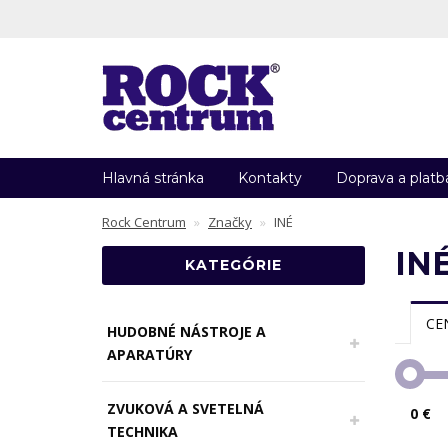
Hlavná stránka
Kontakty
Doprava a platb
Rock Centrum
Značky
INÉ
IN
KATEGÓRIE
CE
HUDOBNÉ NÁSTROJE A
APARATÚRY
ZVUKOVÁ A SVETELNÁ
0 €
TECHNIKA