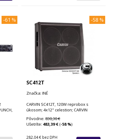
-61 %
-58 %
SC412T
Značka: INÉ
2
CARVIN SC412T, 120W reprobox s
PUNCH,
úkosom; 4x12" celestion; CARVIN
Pôvodne:
830,30 €
Ušetríte:
483,39 €
(
-58 %
)
282,04 €
bez DPH