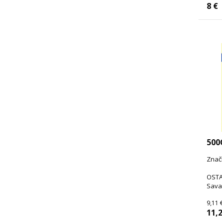
8 €
500
Znač
OSTA
Sava
9,11 
11,2