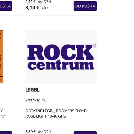
2,52 €
bez DPH
OŠÍKA
DO KOŠÍKA
3,10 €
/ ks
LEGBL
Značka: INÉ
NY
OSTATNÉ LEGBL, BOOMERS FLOYD-
.47
ROSE.LIGHT 10-46 GHS
6,59 €
bez DPH