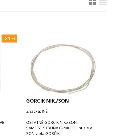
-81 %
GORCIK NIK./SON
Značka: INÉ
VE
OSTATNÉ GORCIK NIK./SON,
SAMOST.STRUNA G-NIKOLO husle a
SON viola GORČÍK