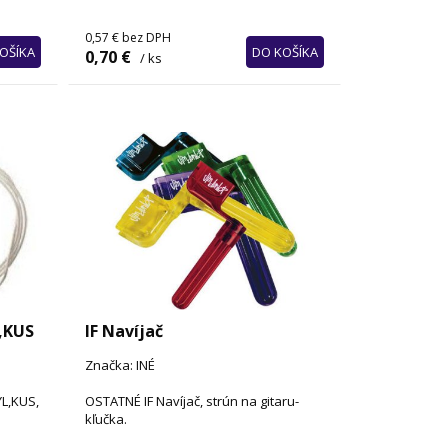
0,57 €
bez DPH
OŠÍKA
DO KOŠÍKA
0,70 €
/ ks
,KUS
IF Navíjač
Značka: INÉ
L,KUS,
OSTATNÉ IF Navíjač, strún na gitaru-
kľučka.