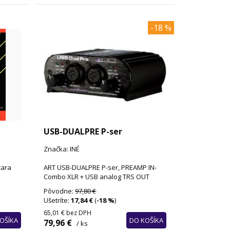
-18 %
USB-DUALPRE P-ser
Značka: INÉ
tara
ART USB-DUALPRE P-ser, PREAMP IN-
Combo XLR + USB analog TRS OUT
Pôvodne:
97,80 €
Ušetríte:
17,84 €
(
-18 %
)
65,01 €
bez DPH
OŠÍKA
DO KOŠÍKA
79,96 €
/ ks