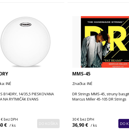
DRY
MMS-45
ka: INÉ
Značka: INÉ
S B14DRY, 14/35,5 PIESKOVANA
DR Strings MMS-45, struny basgi
A NA RYTMIČÁK EVANS
Marcus Miller 45-105 DR Strings
 €
bez DPH
30 €
bez DPH
DO KOŠÍKA
DO K
0 €
36,90 €
/ ks
/ ks