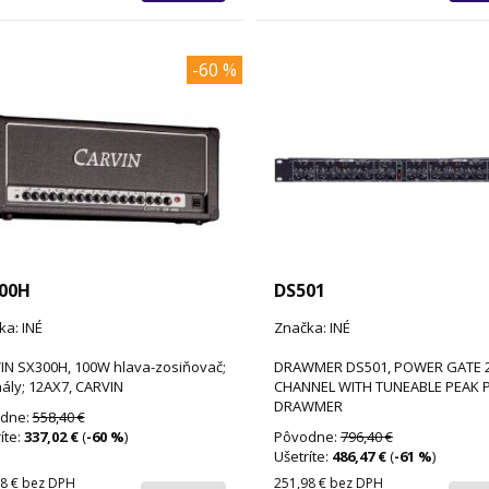
-60 %
00H
DS501
ka: INÉ
Značka: INÉ
IN SX300H, 100W hlava-zosiňovač;
DRAWMER DS501, POWER GATE 
ály; 12AX7, CARVIN
CHANNEL WITH TUNEABLE PEAK 
DRAWMER
dne:
558,40 €
íte:
337,02 €
(
-60 %
)
Pôvodne:
796,40 €
Ušetríte:
486,47 €
(
-61 %
)
8 €
bez DPH
251,98 €
bez DPH