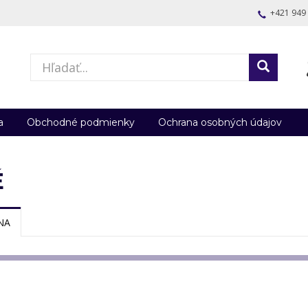
+421 949
a
Obchodné podmienky
Ochrana osobných údajov
É
NA