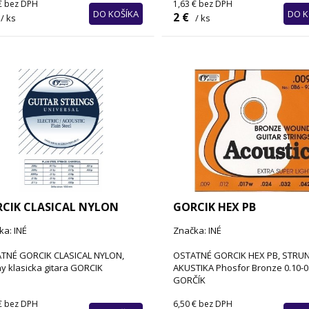
€
bez DPH
1,63 €
bez DPH
DO KOŠÍKA
DO K
2 €
/ ks
/ ks
CIK CLASICAL NYLON
GORCIK HEX PB
ka: INÉ
Značka: INÉ
TNÉ GORCIK CLASICAL NYLON,
OSTATNÉ GORCIK HEX PB, STRU
y klasicka gitara GORCIK
AKUSTIKA Phosfor Bronze 0.10-0
GORČÍK
€
bez DPH
6,50 €
bez DPH