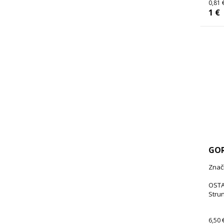
0,81 
1 €
GOR
Znač
OSTA
Strun
6,50 