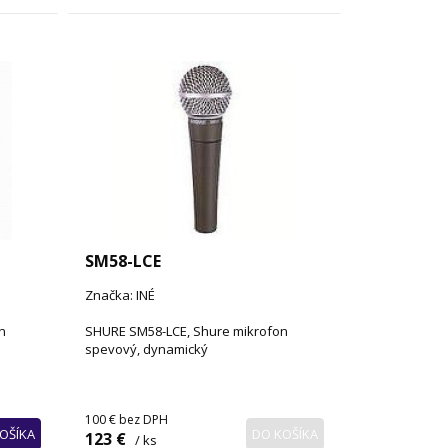
SM58-LCE
Značka: INÉ
n
SHURE SM58-LCE, Shure mikrofon
spevový, dynamický
100 €
bez DPH
OŠÍKA
DO KOŠÍKA
123 €
/ ks