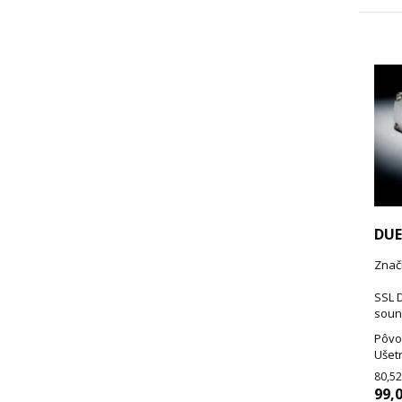
DUE
Znač
SSL D
soun
Pôvo
Ušetr
80,52
99,0