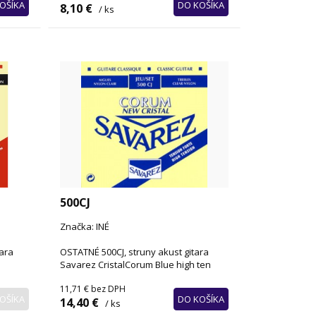
OŠÍKA
DO KOŠÍKA
8,10 €
/ ks
500CJ
Značka: INÉ
ara
OSTATNÉ 500CJ, struny akust gitara
Savarez CristalCorum Blue high ten
11,71 €
bez DPH
OŠÍKA
DO KOŠÍKA
14,40 €
/ ks