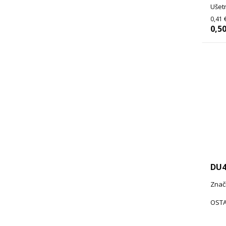
Ušetr
0,41 
0,50
DU
Znač
OSTA