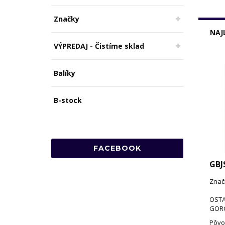
Značky
NAJ
VÝPREDAJ - Čistíme sklad
Balíky
B-stock
FACEBOOK
GBJ
Znač
OSTA
GORC
Pôvo