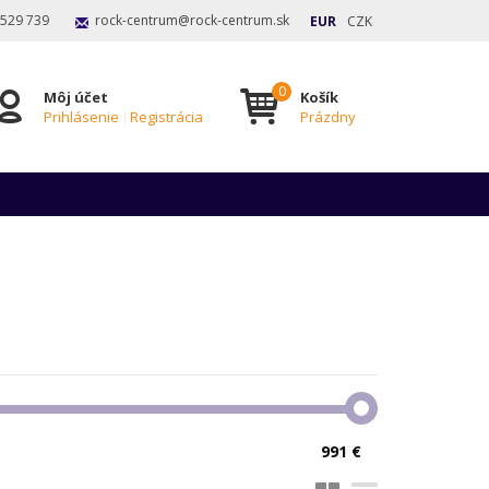
 529 739
rock-centrum@rock-centrum.sk
EUR
CZK
Môj účet
Košík
Prihlásenie
|
Registrácia
Prázdny
991 €