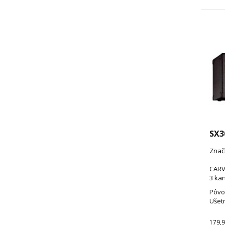
SX3
Znač
CARV
3 kan
Pôvo
Ušetr
179,9