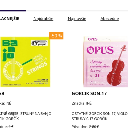
LACNEJŠIE
Najdrahšie
Najnovšie
Abecedne
-50 %
SB
GORCIK SON.17
ka: INÉ
Značka: INÉ
TNÉ GBJSB, STRUNY NA BANJO
OSTATNÉ GORCIK SON.17, VIOLO
IK GORČÍK
STRUNY 0.17 GORČÍK
dne:
1 €
Pôvodne:
2,80 €