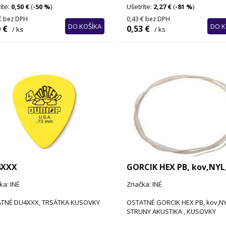
íte:
0,50 €
(
-50 %
)
Ušetríte:
2,27 €
(
-81 %
)
€
bez DPH
0,43 €
bez DPH
DO KOŠÍKA
DO K
 €
0,53 €
/ ks
/ ks
4XXX
GORCIK HEX PB, kov,NYL
ka: INÉ
Značka: INÉ
TNÉ DU4XXX, TRSÁTKA KUSOVKY
OSTATNÉ GORCIK HEX PB, kov,NY
STRUNY AKUSTIKA , KUSOVKY