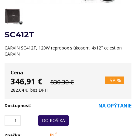
SC412T
CARVIN SC412T, 120W reprobox s úkosom; 4x12" celestion;
CARVIN
Cena
346,91 €
-58 %
830,30 €
282,04 €
bez DPH
NA OPÝTANIE
Dostupnosť:
DO KOŠÍKA
INÉ
Značka: