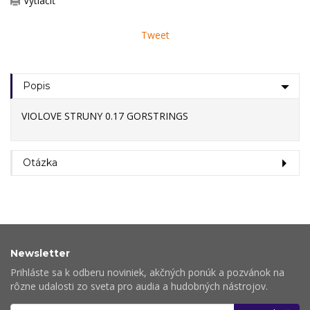
Vytlačiť
Tweet
Popis
VIOLOVE STRUNY 0.17 GORSTRINGS
Otázka
Newsletter
Prihláste sa k odberu noviniek, akčných ponúk a pozvánok na
rôzne udalosti zo sveta pro audia a hudobných nástrojov.