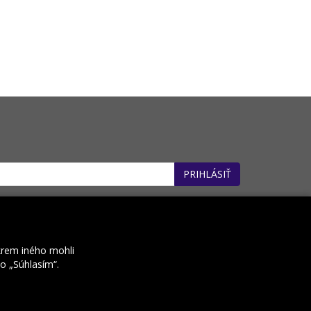
PRIHLÁSIŤ
: 32660162). *
krem iného mohli
ko „Súhlasím“.
Kontakt