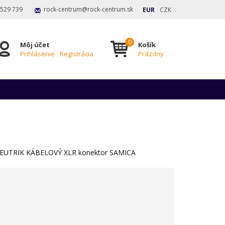
 529 739
rock-centrum@rock-centrum.sk
EUR
CZK
Môj účet
Košík
Prihlásenie
|
Registrácia
Prázdny
EUTRIK KÁBELOVÝ XLR konektor SAMICA