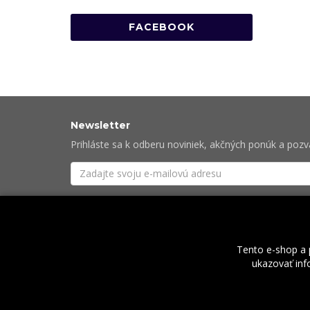
FACEBOOK
Newsletter
Prihláste sa k odberu noviniek, akčných ponúk a poz
Súhlasím so
spracovaním osobných údajov
potre
Tento e-shop a 
ukazovať info
O nás