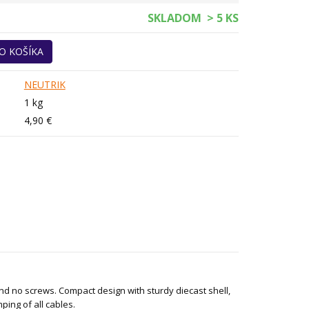
SKLADOM
> 5 KS
O KOŠÍKA
NEUTRIK
1 kg
4,90 €
nd no screws. Compact design with sturdy diecast shell,
ping of all cables.