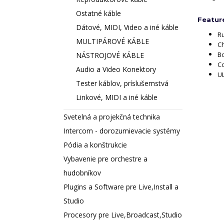
Ostatné káble
Feature
Dátové, MIDI, Video a iné káble
Ru
MULTIPÁROVÉ KÁBLE
Ch
Bo
NÁSTROJOVÉ KÁBLE
Co
Audio a Video Konektory
U
Tester káblov, príslušemstvá
Linkové, MIDI a iné káble
Svetelná a projekčná technika
Intercom - dorozumievacie systémy
Pódia a konštrukcie
Vybavenie pre orchestre a
hudobníkov
Plugins a Software pre Live,Install a
Studio
Procesory pre Live,Broadcast,Studio