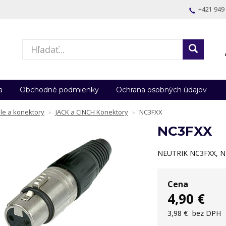
+421 949
a
Obchodné podmienky
Ochrana osobných údajov
le a konektory
JACK a CINCH Konektory
NC3FXX
NC3FXX
NEUTRIK NC3FXX, N
Cena
4,90 €
3,98 €
bez DPH