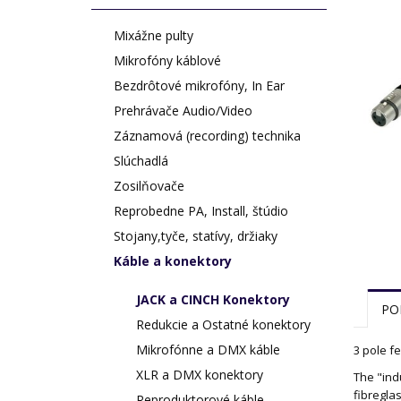
Mixážne pulty
Mikrofóny káblové
Bezdrôtové mikrofóny, In Ear
Prehrávače Audio/Video
Záznamová (recording) technika
Slúchadlá
Zosilňovače
Reprobedne PA, Install, štúdio
Stojany,tyče, statívy, držiaky
Káble a konektory
JACK a CINCH Konektory
PO
Redukcie a Ostatné konektory
Mikrofónne a DMX káble
3 pole f
XLR a DMX konektory
The "ind
fibreglas
Reproduktorové káble