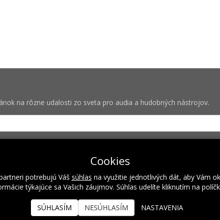
vánok na rôzne udalosti zo sveta pro audia a hudobných nástrojov.
bných pre zasielanie newsletterov od spoločnosti Rock Centrum (IČO
Cookies
partneri potrebujú Váš
súhlas
na využitie jednotlivých dát, aby Vám o
rmácie týkajúce sa Vašich záujmov. Súhlas udelíte kliknutím na políč
Naše hodnoty
Inštalácie
Referencie
Kalendár podujatí
SÚHLASÍM
NESÚHLASÍM
NASTAVENIA