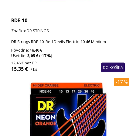
RDE-10
Značka: DR STRINGS
DR Strings RDE-10, Red Devils Electric, 10-46 Medium
Pôvodne:
18,40 €
Ušetríte:
3,05 €
(
-17 %
)
12,48 €
bez DPH
DO KOŠÍKA
15,35 €
/ ks
-17 %