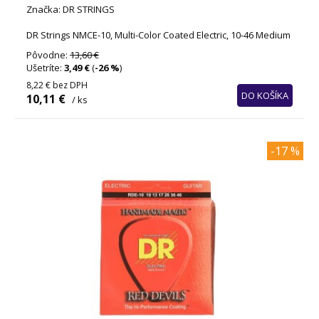
Značka: DR STRINGS
DR Strings NMCE-10, Multi-Color Coated Electric, 10-46 Medium
Pôvodne:
13,60 €
Ušetríte:
3,49 €
(
-26 %
)
8,22 €
bez DPH
DO KOŠÍKA
10,11 €
/ ks
-17 %