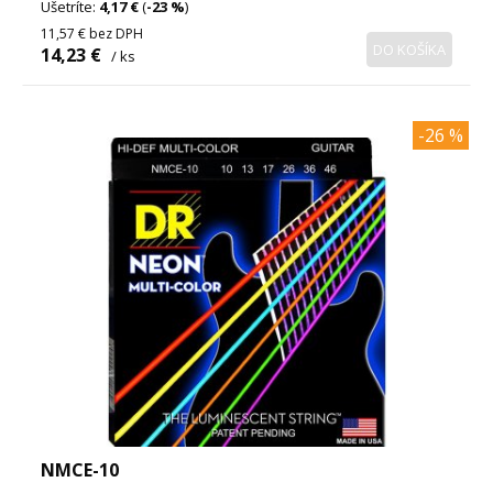
Ušetríte:
4,17 €
(
-23 %
)
11,57 €
bez DPH
DO KOŠÍKA
14,23 €
/ ks
-26 %
NMCE-10