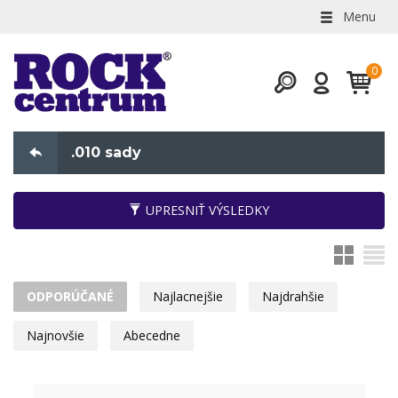
Menu
.010 sady
UPRESNIŤ VÝSLEDKY
ODPORÚČANÉ
Najlacnejšie
Najdrahšie
Najnovšie
Abecedne