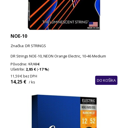
NOE-10
Značka: DR STRINGS
DR Strings NOE-10, NEON Orange Electric, 10-46 Medium
Pôvodne:
17,10 €
Ušetríte:
2,85 €
(
-17 %
)
11,59 €
bez DPH
DO KOŠÍKA
14,25 €
/ ks