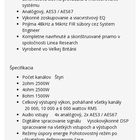
systému
Analógový, AES3 / AES67
Výkonné zoskupovanie a viacvrstvový EQ
Prijíma 48kHz a 96kHz FIR súbory cez System
Engineer
Kompletne navrhnuté a skonštruované priamo v
spoločnosti Linea Research
Vyrobené vo Veľkej Británii
Špecifikacia
Počet kanálov Štyri
2ohm 2500W
4ohm 2500W
8ohm 1500W
Celkový výstupný výkon, poháňané všetky kanály
20 000, 10 000 a 6 000 wattov RMS
Audio vstupy 4x analógový, 2x AES3 / AES67
Digitálne spracovanie signálu Vysokovýkonné DSP
spracovanie na všetkých vstupoch a výstupoch
Režimy úspory energie Pohotovostný režim po
užívateľom definovanom čase