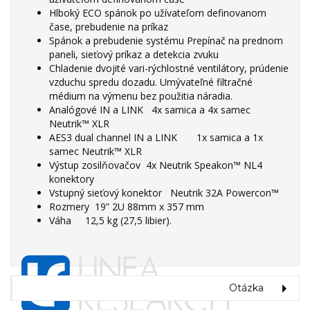
Hlboký ECO spánok po užívateľom definovanom
čase, prebudenie na príkaz
Spánok a prebudenie systému Prepínač na prednom
paneli, sieťový príkaz a detekcia zvuku
Chladenie dvojité vari-rýchlostné ventilátory, prúdenie
vzduchu spredu dozadu. Umývateľné filtračné
médium na výmenu bez použitia náradia.
Analógové IN a LINK 4x samica a 4x samec
Neutrik™ XLR
AES3 dual channel IN a LINK 1x samica a 1x
samec Neutrik™ XLR
Výstup zosilňovačov 4x Neutrik Speakon™ NL4
konektory
Vstupný sieťový konektor Neutrik 32A Powercon™
Rozmery 19” 2U 88mm x 357 mm
Váha 12,5 kg (27,5 libier).
Otázka