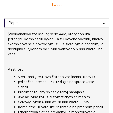
Tweet
Popis
Štvorkanálový zosilňovač série 44M, ktorý ponúka
jedinečnú kombináciu výkonu a zvukového výkonu, hladko
skombinované s pokročilým DSP a sieťovým ovládaním, je
dostupný s výkonom od 1 500 wattov do 5 000 wattov na
kanál.
Vlastnosti
Štyri kanály zvukovo čistého zosilnenia triedy D
Jedinečné, presné, 96kHz digitálne spracovanie
signálu
Predimenzovaný spínaný zdroj napájania
85V až 240V PSU s automatickým snímaním
Celkový výkon 6 000 až 20 000 wattov RMS
Kompletné užívateľské rozhranie na prednom paneli
Ethernetová sieť na prevádzku a monitorovanie