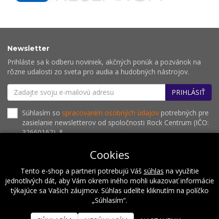
Newsletter
Prihláste sa k odberu noviniek, akčných ponúk a pozvánok na
rôzne udalosti zo sveta pro audia a hudobných nástrojov.
PRIHLÁSIŤ
Súhlasím so
spracovaním osobných údajov
potrebných pre
zasielanie newsletterov od spoločnosti Rock Centrum (IČO:
32660162). *
Cookies
Tento e-shop a partneri potrebujú Váš
súhlas
na využitie
O nás
Naše hodnoty
Inštalácie
Referencie
jednotlivých dát, aby Vám okrem iného mohli ukazovať informácie
Kalendár podujatí
Kontakt
týkajúce sa Vašich záujmov. Súhlas udelíte kliknutím na políčko
„Súhlasím“.
2026 © Rock Centrum