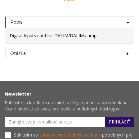
Popis
Digital Inputs card for DALIM/DALIMa amps
Otázka
Newsletter
Prihláste sa k odberu noviniek, akčných ponúk a pozvánok na
rôzne udalosti zo sveta pro audia a hudobných nástrojov.
PRIHLÁSIŤ
Súhlasím so
spracovaním osobných údajov
potrebných pre