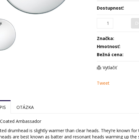
Dostupnosť:
D
Značka:
Hmotnosť:
Bežná cena:
Vytlačiť
Tweet
PIS
OTÁZKA
 Coated Ambassador
ed drumhead is slightly warmer than clear heads. They’re known for 
heads are best known as batter and resonant heads warming up the