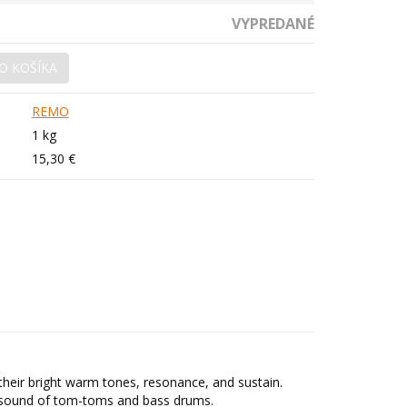
VYPREDANÉ
O KOŠÍKA
REMO
1 kg
15,30 €
their bright warm tones, resonance, and sustain.
 sound of tom-toms and bass drums.