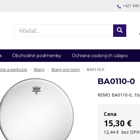
+421 949
a
Obchodné podmienky
Ochrana osobných údajov
icie a perkusie
Blany
Blany pre tomy
BA0110-0
BA0110-0
REMO BA0110-0, 10
Cena
15,30 €
12,44 €
bez DPH