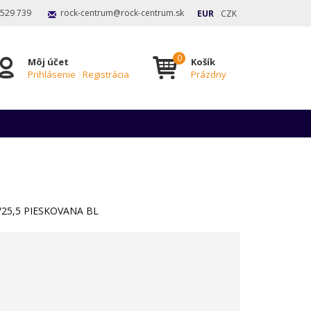
 529 739
rock-centrum@rock-centrum.sk
EUR
CZK
Môj účet
Košík
Prihlásenie
|
Registrácia
Prázdny
/25,5 PIESKOVANA BL