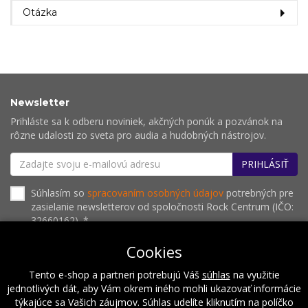
Otázka
Newsletter
Prihláste sa k odberu noviniek, akčných ponúk a pozvánok na
rôzne udalosti zo sveta pro audia a hudobných nástrojov.
PRIHLÁSIŤ
Súhlasím so
spracovaním osobných údajov
potrebných pre
zasielanie newsletterov od spoločnosti Rock Centrum (IČO:
32660162). *
Cookies
Tento e-shop a partneri potrebujú Váš
súhlas
na využitie
O nás
Naše hodnoty
Inštalácie
Referencie
jednotlivých dát, aby Vám okrem iného mohli ukazovať informácie
Kalendár podujatí
Kontakt
týkajúce sa Vašich záujmov. Súhlas udelíte kliknutím na políčko