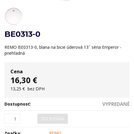
BE0313-0
REMO BE0313-0, blana na bicie úderová 13˝ séria Emperor -
priehľadná
Cena
16,30 €
13,25 €
bez DPH
VYPREDANÉ
Dostupnosť:
DO KOŠÍKA
REMO
Značka: