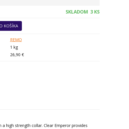
SKLADOM
3 KS
O KOŠÍKA
REMO
1 kg
26,90 €
a high strength collar. Clear Emperor provides