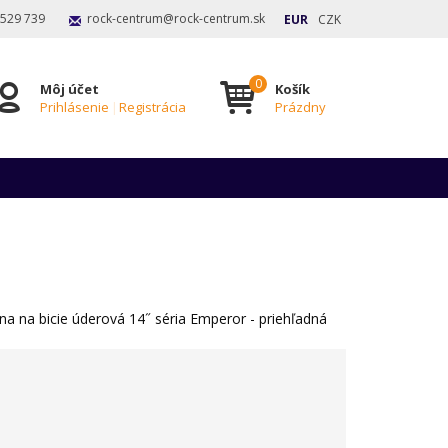
 529 739
rock-centrum@rock-centrum.sk
EUR
CZK
Môj účet
Košík
Prihlásenie
|
Registrácia
Prázdny
a na bicie úderová 14˝ séria Emperor - priehľadná