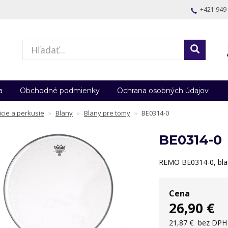
+421 949
a
Obchodné podmienky
Ochrana osobných údajov
icie a perkusie
Blany
Blany pre tomy
BE0314-0
BE0314-0
REMO BE0314-0, blan
Cena
26,90 €
21,87 €
bez DPH