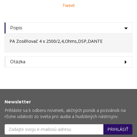
Tweet
Popis
PA Zosilňovač 4 x 2500/2,4,Ohms,DSP,DANTE
Otázka
Newsletter
Prihláste sa k odberu noviniek, akčných ponúk a pozvánok na
rôzne udalosti zo sveta pro audia a hudobných nástrojov.
PRIHLÁSIŤ