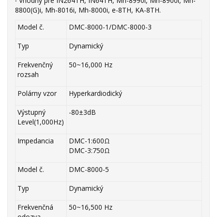
‧ Vhodný pre IN264TH, IN64TH, Mh-8990i, Mh-8900i, Mh-
8800(G)i, Mh-8016i, Mh-8000i, e-8TH, KA-8TH.
Model č.
DMC-8000-1/DMC-8000-3
Typ
Dynamický
Frekvenčný
50~16,000 Hz
rozsah
Polárny vzor
Hyperkardiodický
Výstupný
-80±3dB
Level(1,000Hz)
Impedancia
DMC-1:600Ω
DMC-3:750Ω
Model č.
DMC-8000-5
Typ
Dynamický
Frekvenčná
50~16,500 Hz
odozva