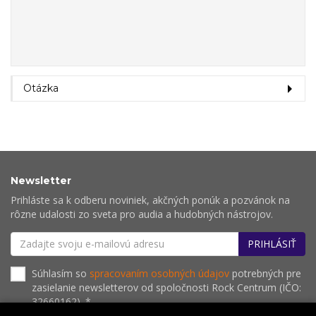
Otázka
Newsletter
Prihláste sa k odberu noviniek, akčných ponúk a pozvánok na
rôzne udalosti zo sveta pro audia a hudobných nástrojov.
PRIHLÁSIŤ
Súhlasím so
spracovaním osobných údajov
potrebných pre
zasielanie newsletterov od spoločnosti Rock Centrum (IČO:
32660162). *