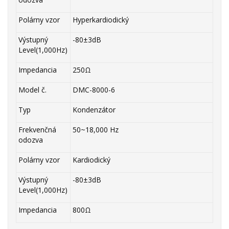
Polárny vzor
Hyperkardiodický
Výstupný
-80±3dB
Level(1,000Hz)
Impedancia
250Ω
Model č.
DMC-8000-6
Typ
Kondenzátor
Frekvenčná
50~18,000 Hz
odozva
Polárny vzor
Kardiodický
Výstupný
-80±3dB
Level(1,000Hz)
Impedancia
800Ω