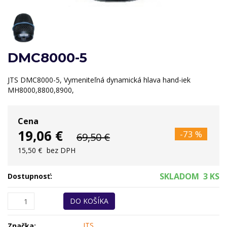
DMC8000-5
JTS DMC8000-5, Vymeniteľná dynamická hlava hand-iek
MH8000,8800,8900,
Cena
19,06 €
-73 %
69,50 €
15,50 €
bez DPH
SKLADOM
3 KS
Dostupnosť:
DO KOŠÍKA
JTS
Značka: