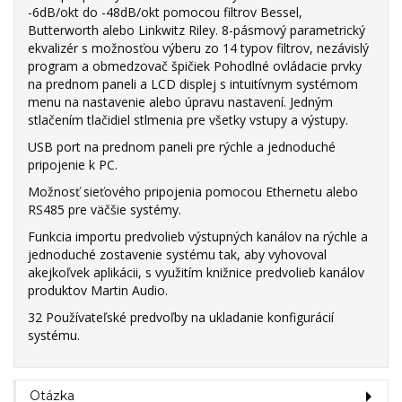
-6dB/okt do -48dB/okt pomocou filtrov Bessel,
Butterworth alebo Linkwitz Riley. 8-pásmový parametrický
ekvalizér s možnosťou výberu zo 14 typov filtrov, nezávislý
program a obmedzovač špičiek Pohodlné ovládacie prvky
na prednom paneli a LCD displej s intuitívnym systémom
menu na nastavenie alebo úpravu nastavení. Jedným
stlačením tlačidiel stlmenia pre všetky vstupy a výstupy.
USB port na prednom paneli pre rýchle a jednoduché
pripojenie k PC.
Možnosť sieťového pripojenia pomocou Ethernetu alebo
RS485 pre väčšie systémy.
Funkcia importu predvolieb výstupných kanálov na rýchle a
jednoduché zostavenie systému tak, aby vyhovoval
akejkoľvek aplikácii, s využitím knižnice predvolieb kanálov
produktov Martin Audio.
32 Používateľské predvoľby na ukladanie konfigurácií
systému.
Otázka