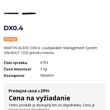
DX0.4
Novinka
MARTIN AUDIO DX0.4, Loudspeaker Management System
2IN/4OUT CDD presets+memo
6703
Číslo výrobku
3 kg
Čistá hmotnosť
Skladom
Dostupnosť
Predajná cena s DPH:
Cena na vyžiadanie
Tento produkt je dostupný len na objednávku. Cena je
stanovená pri objednávke.