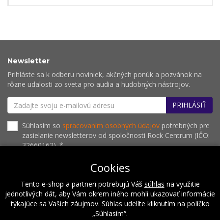
Newsletter
Prihláste sa k odberu noviniek, akčných ponúk a pozvánok na
rôzne udalosti zo sveta pro audia a hudobných nástrojov.
PRIHLÁSIŤ
Súhlasím so
spracovaním osobných údajov
potrebných pre
zasielanie newsletterov od spoločnosti Rock Centrum (IČO:
32660162). *
Cookies
Tento e-shop a partneri potrebujú Váš
súhlas
na využitie
O nás
Naše hodnoty
Inštalácie
Referencie
jednotlivých dát, aby Vám okrem iného mohli ukazovať informácie
Kalendár podujatí
Kontakt
týkajúce sa Vašich záujmov. Súhlas udelíte kliknutím na políčko
„Súhlasím“.