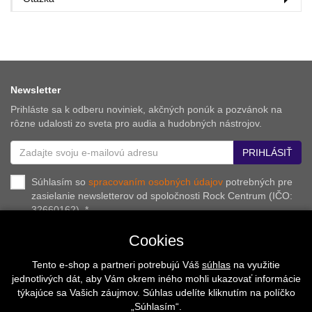
Newsletter
Prihláste sa k odberu noviniek, akčných ponúk a pozvánok na
rôzne udalosti zo sveta pro audia a hudobných nástrojov.
PRIHLÁSIŤ
Súhlasím so
spracovaním osobných údajov
potrebných pre
zasielanie newsletterov od spoločnosti Rock Centrum (IČO:
32660162). *
Cookies
Tento e-shop a partneri potrebujú Váš
súhlas
na využitie
O nás
Naše hodnoty
Inštalácie
Referencie
jednotlivých dát, aby Vám okrem iného mohli ukazovať informácie
Kalendár podujatí
Kontakt
týkajúce sa Vašich záujmov. Súhlas udelíte kliknutím na políčko
„Súhlasím“.