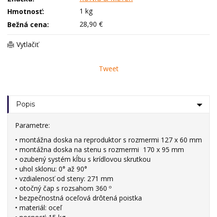
1 kg
Hmotnosť:
28,90 €
Bežná cena:
Vytlačiť
Tweet
Popis
Parametre:
• montážna doska na reproduktor s rozmermi 127 x 60 mm
• montážna doska na stenu s rozmermi 170 x 95 mm
• ozubený systém kĺbu s krídlovou skrutkou
• uhol sklonu: 0° až 90°
• vzdialenosť od steny: 271 mm
• otočný čap s rozsahom 360 º
• bezpečnostná oceľová drôtená poistka
• materiál: oceľ