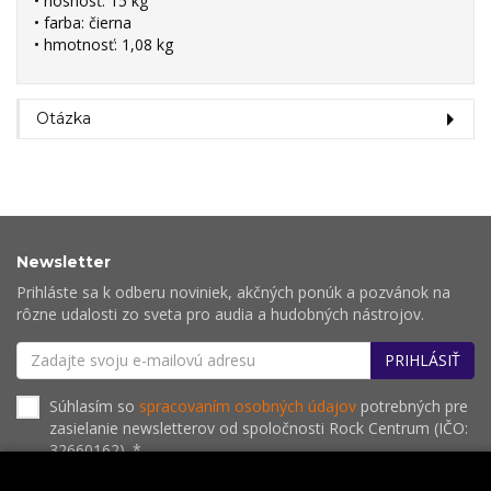
• nosnosť: 15 kg
• farba: čierna
• hmotnosť: 1,08 kg
Otázka
Newsletter
Prihláste sa k odberu noviniek, akčných ponúk a pozvánok na
rôzne udalosti zo sveta pro audia a hudobných nástrojov.
PRIHLÁSIŤ
Súhlasím so
spracovaním osobných údajov
potrebných pre
zasielanie newsletterov od spoločnosti Rock Centrum (IČO:
32660162). *