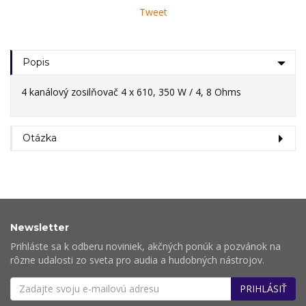
Tweet
Popis
4 kanálový zosilňovač 4 x 610, 350 W / 4, 8 Ohms
Otázka
Newsletter
Prihláste sa k odberu noviniek, akčných ponúk a pozvánok na
rôzne udalosti zo sveta pro audia a hudobných nástrojov.
PRIHLÁSIŤ