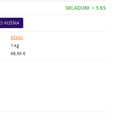
SKLADOM
> 5 KS
O KOŠÍKA
REMO
1 kg
68,90 €