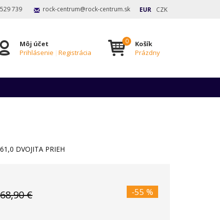
 529 739
rock-centrum@rock-centrum.sk
EUR
CZK
Môj účet
Košík
Prihlásenie
|
Registrácia
Prázdny
61,0 DVOJITA PRIEH
-55 %
68,90 €