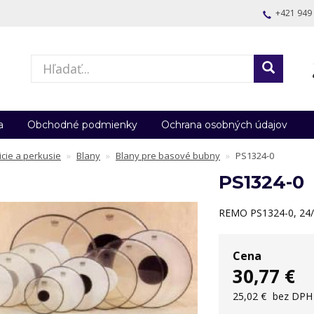
+421 949
a
Obchodné podmienky
Ochrana osobných údajov
icie a perkusie
Blany
Blany pre basové bubny
PS1324-0
PS1324-0
REMO PS1324-0, 24/
Cena
30,77 €
25,02 €
bez DPH