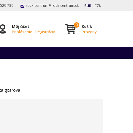
 529 739
rock-centrum@rock-centrum.sk
EUR
CZK
Môj účet
Košík
Prihlásenie
|
Registrácia
Prázdny
a gitarova