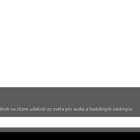
vánok na rôzne udalosti zo sveta pro audia a hudobných nástrojov.
bných pre zasielanie newsletterov od spoločnosti Rock Centrum (IČO