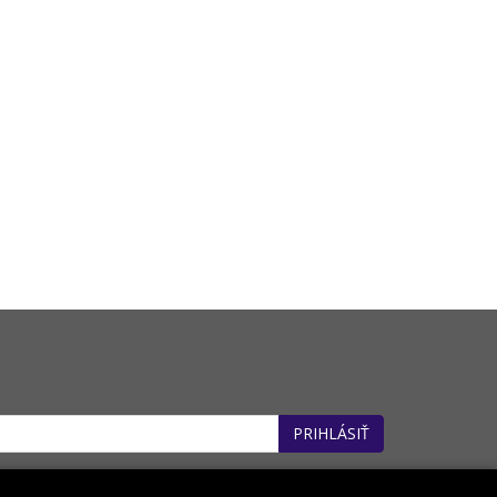
PRIHLÁSIŤ
: 32660162). *