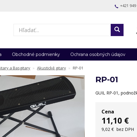
+421 949
a
Obchodné podmienky
Ochrana osobných údajov
itary a Basgitary
Akustické gitary
RP-01
RP-01
GUIL RP-01, podnožk
Cena
11,10 €
9,02 €
bez DPH