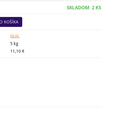
SKLADOM
2 KS
O KOŠÍKA
GUIL
5 kg
11,10 €