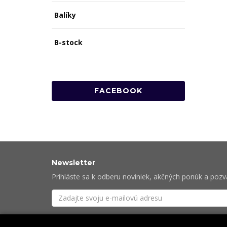
Balíky
B-stock
FACEBOOK
Newsletter
Prihláste sa k odberu noviniek, akčných ponúk a poz
Súhlasím so
spracovaním osobných údajov
potre