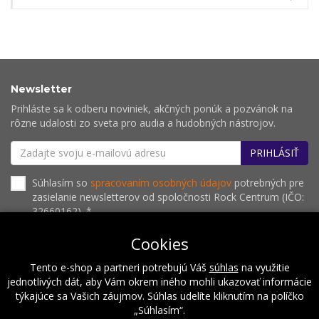
Newsletter
Prihláste sa k odberu noviniek, akčných ponúk a pozvánok na
rôzne udalosti zo sveta pro audia a hudobných nástrojov.
PRIHLÁSIŤ
Súhlasím so
spracovaním osobných údajov
potrebných pre
zasielanie newsletterov od spoločnosti Rock Centrum (IČO:
32660162). *
Cookies
Tento e-shop a partneri potrebujú Váš
súhlas
na využitie
O nás
Naše hodnoty
Inštalácie
Referencie
jednotlivých dát, aby Vám okrem iného mohli ukazovať informácie
Kalendár podujatí
Kontakt
týkajúce sa Vašich záujmov. Súhlas udelíte kliknutím na políčko
„Súhlasím“.