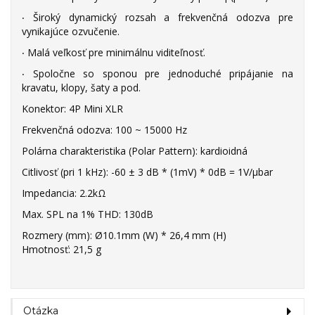
‧ Široký dynamický rozsah a frekvenčná odozva pre
vynikajúce ozvučenie.
‧ Malá veľkosť pre minimálnu viditeľnosť.
‧ Spoločne so sponou pre jednoduché pripájanie na
kravatu, klopy, šaty a pod.
Konektor: 4P Mini XLR
Frekvenčná odozva: 100 ~ 15000 Hz
Polárna charakteristika (Polar Pattern): kardioidná
Citlivosť (pri 1 kHz): -60 ± 3 dB * (1mV) * 0dB = 1V/μbar
Impedancia: 2.2kΩ
Max. SPL na 1% THD: 130dB
Rozmery (mm): Ø10.1mm (W) * 26,4 mm (H)
Hmotnosť: 21,5 g
Otázka