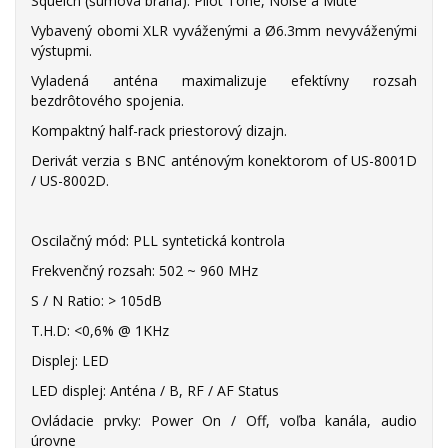
Squelch (šumová brána): Pilot Tone, Noise a Mute
Vybavený obomi XLR vyváženými a Ø6.3mm nevyváženými
výstupmi.
Vyladená anténa maximalizuje efektívny rozsah
bezdrôtového spojenia.
Kompaktný half-rack priestorový dizajn.
Derivát verzia s BNC anténovým konektorom of US-8001D
/ US-8002D.
Oscilačný mód: PLL syntetická kontrola
Frekvenčný rozsah: 502 ~ 960 MHz
S / N Ratio: > 105dB
T.H.D: <0,6% @ 1KHz
Displej: LED
LED displej: Anténa / B, RF / AF Status
Ovládacie prvky: Power On / Off, voľba kanála, audio
úrovne