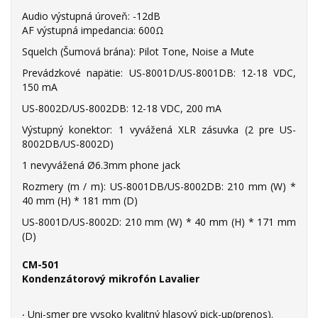
Audio výstupná úroveň: -12dB
AF výstupná impedancia: 600Ω
Squelch (Šumová brána): Pilot Tone, Noise a Mute
Prevádzkové napätie: US-8001D/US-8001DB: 12-18 VDC,
150 mA
US-8002D/US-8002DB: 12-18 VDC, 200 mA
Výstupný konektor: 1 vyvážená XLR zásuvka (2 pre US-
8002DB/US-8002D)
1 nevyvážená Ø6.3mm phone jack
Rozmery (m / m): US-8001DB/US-8002DB: 210 mm (W) *
40 mm (H) * 181 mm (D)
US-8001D/US-8002D: 210 mm (W) * 40 mm (H) * 171 mm
(D)
CM-501
Kondenzátorový mikrofón Lavalier
‧ Uni-smer pre vysoko kvalitný hlasový pick-up(prenos).