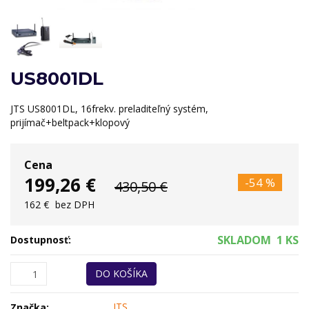
US8001DL
JTS US8001DL, 16frekv. preladiteľný systém,
prijímač+beltpack+klopový
Cena
199,26 €
-54 %
430,50 €
162 €
bez DPH
SKLADOM
1 KS
Dostupnosť:
DO KOŠÍKA
JTS
Značka: