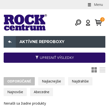
Menu
AKTÍVNE REPROBOXY
UPRESNIŤ VÝSLEDKY
ODPORÚČANÉ
Najlacnejšie
Najdrahšie
Najnovšie
Abecedne
Nenašli sa žiadne produkty