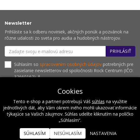
Newsletter
Prihláste sa k odberu noviniek, akčných ponúk a pozvánok na
rôzne udalosti zo sveta pro audia a hudobných nástrojov.
PRIHLÁSIŤ
Súhlasím so
spracovaním osobných údajov
potrebných pre
zasielanie newsletterov od spoločnosti Rock Centrum (IČO:
32660162). *
Cookies
Tento e-shop a partneri potrebujú Váš
súhlas
na využitie
O nás
Naše hodnoty
Inštalácie
Referencie
jednotlivých dát, aby Vám okrem iného mohli ukazovať informácie
Kalendár podujatí
Kontakt
týkajúce sa Vašich záujmov. Súhlas udelíte kliknutím na políčko
„Súhlasím“.
2026 © Rock Centrum
SÚHLASÍM
NESÚHLASÍM
NASTAVENIA