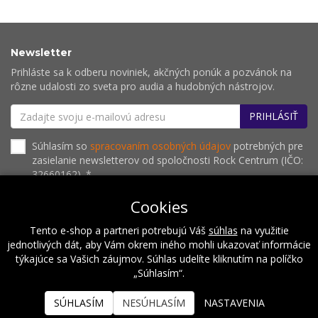
Newsletter
Prihláste sa k odberu noviniek, akčných ponúk a pozvánok na
rôzne udalosti zo sveta pro audia a hudobných nástrojov.
PRIHLÁSIŤ
Súhlasím so
spracovaním osobných údajov
potrebných pre
zasielanie newsletterov od spoločnosti Rock Centrum (IČO:
32660162). *
Cookies
Tento e-shop a partneri potrebujú Váš
súhlas
na využitie
O nás
Naše hodnoty
Inštalácie
Referencie
jednotlivých dát, aby Vám okrem iného mohli ukazovať informácie
Kalendár podujatí
Kontakt
týkajúce sa Vašich záujmov. Súhlas udelíte kliknutím na políčko
„Súhlasím“.
2026 © Rock Centrum
SÚHLASÍM
NESÚHLASÍM
NASTAVENIA