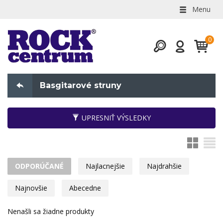
Menu
Basgitarové struny
UPRESNIŤ VÝSLEDKY
ODPORÚČANÉ
Najlacnejšie
Najdrahšie
Najnovšie
Abecedne
Nenašli sa žiadne produkty