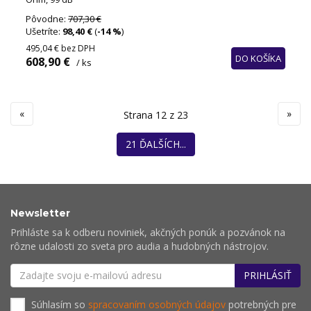
Pôvodne:
707,30 €
Ušetríte:
98,40 €
(
-14 %
)
495,04 €
bez DPH
DO KOŠÍKA
608,90 €
/ ks
«
»
Strana 12 z 23
21 ĎALŠÍCH...
Newsletter
Prihláste sa k odberu noviniek, akčných ponúk a pozvánok na
rôzne udalosti zo sveta pro audia a hudobných nástrojov.
PRIHLÁSIŤ
Súhlasím so
spracovaním osobných údajov
potrebných pre