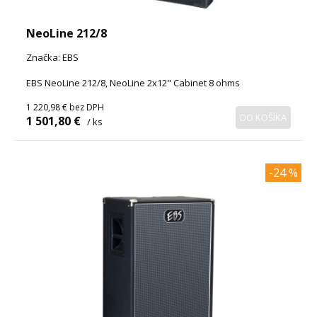
NeoLine 212/8
Značka: EBS
EBS NeoLine 212/8, NeoLine 2x12" Cabinet 8 ohms
1 220,98 €
bez DPH
DO KOŠÍKA
1 501,80 €
/ ks
-24 %