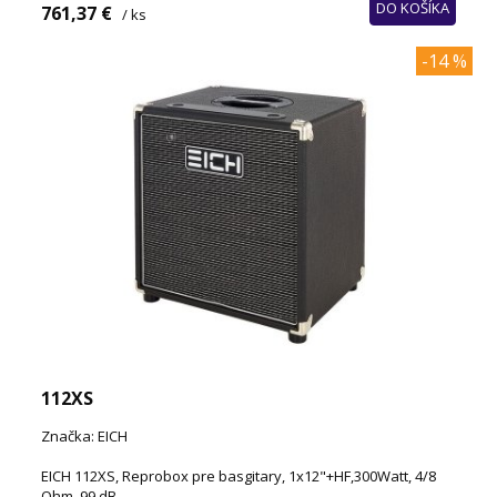
DO KOŠÍKA
761,37 €
/ ks
-14 %
112XS
Značka: EICH
EICH 112XS, Reprobox pre basgitary, 1x12"+HF,300Watt, 4/8
Ohm, 99 dB