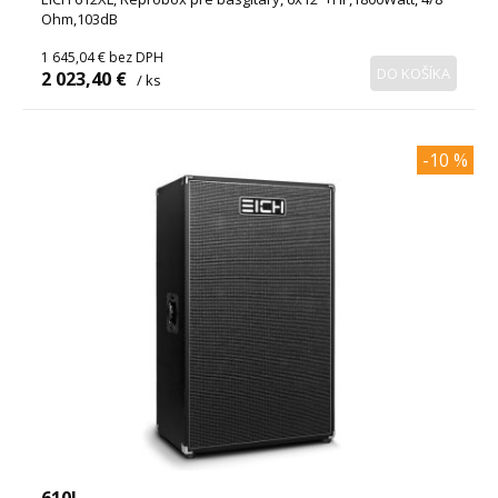
Ohm,103dB
1 645,04 €
bez DPH
DO KOŠÍKA
2 023,40 €
/ ks
-10 %
610L