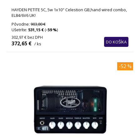
HAYDEN PETITE 5C, 5w 1x10" Celestion GB,hand wired combo,
EL84/6V6 UK!
Pôvodne:
903,80 €
Ušetríte:
531,15 €
(
-59 %
)
302,97 €
bez DPH
DO KOŠÍKA
372,65 €
/ ks
-52 %