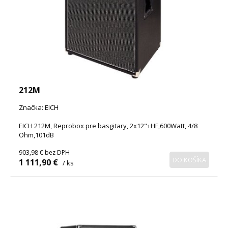
212M
Značka: EICH
EICH 212M, Reprobox pre basgitary, 2x12"+HF,600Watt, 4/8
Ohm,101dB
903,98 €
bez DPH
DO KOŠÍKA
1 111,90 €
/ ks