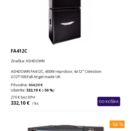
FA412C
Značka: ASHDOWN
ASHDOWN FA412C, 400W reprobox; 4x12" Celestion
G12T100;Fall.Angel made UK
Pôvodne:
664,20 €
Ušetríte:
332,10 €
(
-50 %
)
270 €
bez DPH
DO KOŠÍKA
332,10 €
/ ks
-56 %