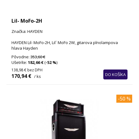
Lil- MoFo-2H
Značka: HAYDEN
HAYDEN Lil- MoFo-2H, Lil´ MoFo 2W, gitarova plnolampova
hlava Hayden
Pôvodne:
353,60 €
Ušetríte:
182,66 €
(
-52 %
)
138,98 €
bez DPH
DO KOŠÍKA
170,94 €
/ ks
-50 %