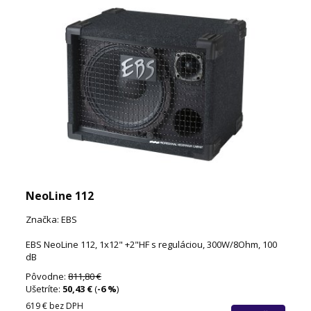
NeoLine 112
Značka: EBS
EBS NeoLine 112, 1x12" +2"HF s reguláciou, 300W/8Ohm, 100
dB
Pôvodne:
811,80 €
Ušetríte:
50,43 €
(
-6 %
)
619 €
bez DPH