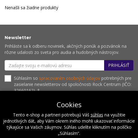
Nenašli sa žiadne produkty
Newsletter
Prihláste sa k odberu noviniek, akčných ponúk a pozvánok na
rôzne udalosti zo sveta pro audia a hudobných nástrojov.
PRIHLÁSIŤ
Súhlasím so
spracovaním osobných údajov
potrebných pre
zasielanie newsletterov od spoločnosti Rock Centrum (IČO:
32660162). *
Cookies
Tento e-shop a partneri potrebujú Váš
súhlas
na využitie
O nás
Naše hodnoty
Inštalácie
Referencie
jednotlivých dát, aby Vám okrem iného mohli ukazovať informácie
Kalendár podujatí
Kontakt
týkajúce sa Vašich záujmov. Súhlas udelíte kliknutím na políčko
„Súhlasím“.