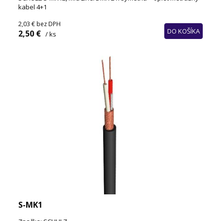
kabel 4+1
2,03 €
bez DPH
DO KOŠÍKA
2,50 €
/ ks
S-MK1