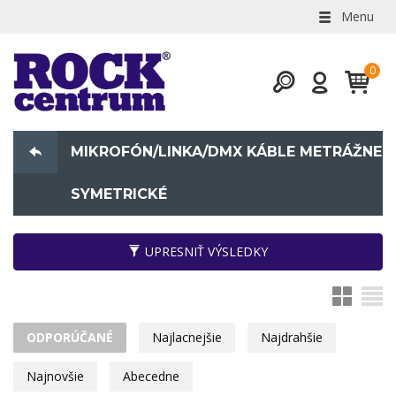
Menu
MIKROFÓN/LINKA/DMX KÁBLE METRÁŽNE
SYMETRICKÉ
UPRESNIŤ VÝSLEDKY
ODPORÚČANÉ
Najlacnejšie
Najdrahšie
Najnovšie
Abecedne