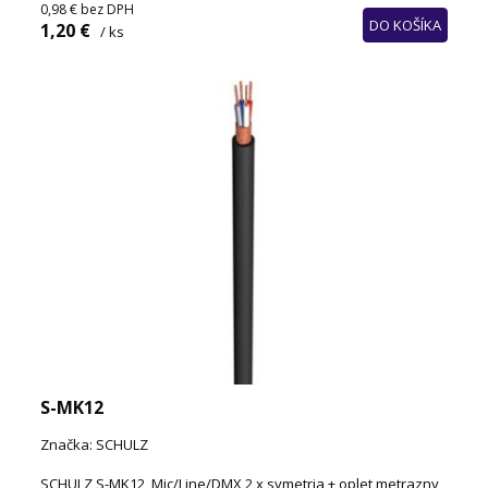
0,98 €
bez DPH
DO KOŠÍKA
1,20 €
/ ks
S-MK12
Značka: SCHULZ
SCHULZ S-MK12, Mic/Line/DMX 2 x symetria + oplet metrazny