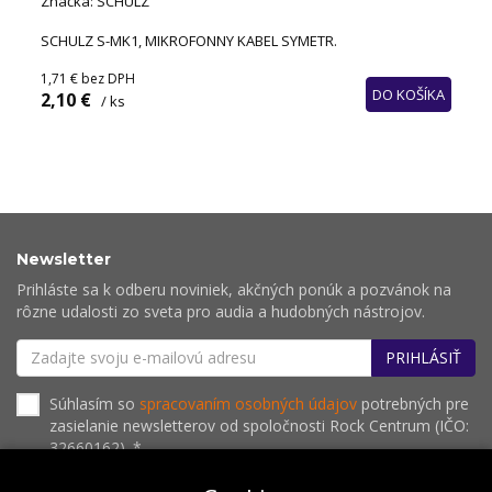
Značka: SCHULZ
SCHULZ S-MK1, MIKROFONNY KABEL SYMETR.
1,71 €
bez DPH
DO KOŠÍKA
2,10 €
/ ks
Newsletter
Prihláste sa k odberu noviniek, akčných ponúk a pozvánok na
rôzne udalosti zo sveta pro audia a hudobných nástrojov.
PRIHLÁSIŤ
Súhlasím so
spracovaním osobných údajov
potrebných pre
zasielanie newsletterov od spoločnosti Rock Centrum (IČO:
32660162). *