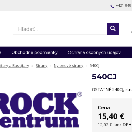
+421 949
a
Obchodné podmienky
Ochrana osobných údajov
itary a Basgitary
Struny
Nylonové struny
540CJ
540CJ
OSTATNÉ 540CJ, strun
Cena
15,40 €
12,52 €
bez DPH