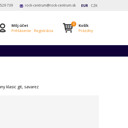
 529 739
rock-centrum@rock-centrum.sk
EUR
CZK
Môj účet
Košík
Prihlásenie
|
Registrácia
Prázdny
y klasic git, savarez