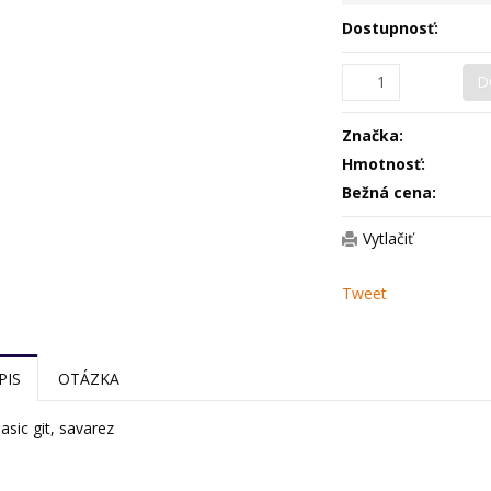
Dostupnosť:
D
Značka:
Hmotnosť:
Bežná cena:
Vytlačiť
Tweet
PIS
OTÁZKA
lasic git, savarez