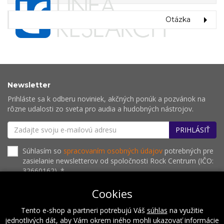
Otázka
Newsletter
Prihláste sa k odberu noviniek, akčných ponúk a pozvánok na
rôzne udalosti zo sveta pro audia a hudobných nástrojov.
PRIHLÁSIŤ
Súhlasím so
spracovaním osobných údajov
potrebných pre
zasielanie newsletterov od spoločnosti Rock Centrum (IČO:
32660162). *
Cookies
Tento e-shop a partneri potrebujú Váš
súhlas
na využitie
O nás
Naše hodnoty
Inštalácie
Referencie
jednotlivých dát, aby Vám okrem iného mohli ukazovať informácie