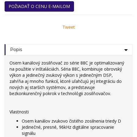
POŽIADAŤ O CENU E-MAILOM
Tweet
Popis
Osem kanálový zosilňovač zo série 88C je optimalizovaný
na použitie v inštaláciách. Séria 88C, kombinuje obrovský
výkon a jedinečný zvukový výkon s jedinečným DSP,
zahŕňa aj mnoho funkcií, ktoré uľahčujú jej integráciu do
nových aj starších systémov, a predstavuje
bezkonkurenčný pokrok v technológii zosilňovačov.
Vlastnosti
Osem kanálov zvukovo čistého zosilnenia triedy D
Jedinečné, presné, 96kHz digitálne spracovanie
signálu