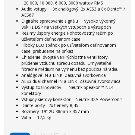
20 000, 10 000, 6 000, 3000 wattov RMS
Audio vstupy 8x analógový, 2x AES3 a 8x Dante™ /
AES67
Digitálne spracovanie signálu Vysoko výkonný
96kHz DSP na všetkých vstupoch a výstupoch
Režimy úspory energie Pohotovostný režim po
užívateľom definovanom čase
Hlboký ECO spánok po užívateľom definovanom
čase, prebudenie na príkaz
Chladenie dvojité vari-rýchlostné ventilátory,
prúdenie vzduchu spredu dozadu. Umývateľné
filtračné médium na výmenu bez použitia náradia.
Analógové IN a LINK Zásuvná svorkovnica
AES3 dual channel IN a LINK Zásuvná svorkovnica
Výstup zosilňovačov Neutrik Speakon™ NL4
konektory
Vstupný sieťový konektor Neutrik 32A Powercon™
Dante porty 2x tienený RJ45
Rozmery 19” 2U 88mm x 357 mm
Váha 12,5 kg