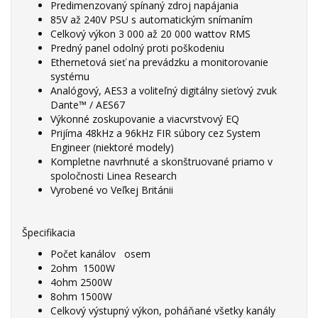
Predimenzovaný spínaný zdroj napájania
85V až 240V PSU s automatickým snímaním
Celkový výkon 3 000 až 20 000 wattov RMS
Predný panel odolný proti poškodeniu
Ethernetová sieť na prevádzku a monitorovanie
systému
Analógový, AES3 a voliteľný digitálny sieťový zvuk
Dante™ / AES67
Výkonné zoskupovanie a viacvrstvový EQ
Prijíma 48kHz a 96kHz FIR súbory cez System
Engineer (niektoré modely)
Kompletne navrhnuté a skonštruované priamo v
spoločnosti Linea Research
Vyrobené vo Veľkej Británii
Špecifikacia
Počet kanálov osem
2ohm 1500W
4ohm 2500W
8ohm 1500W
Celkový výstupný výkon, poháňané všetky kanály