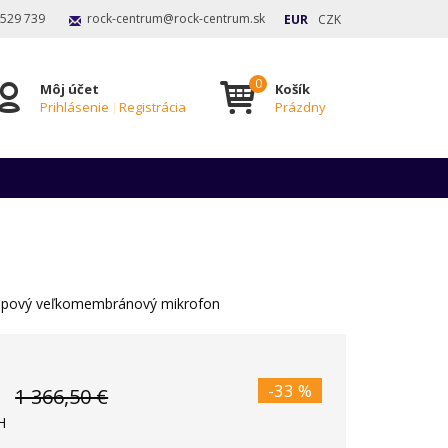
 529 739
rock-centrum@rock-centrum.sk
EUR
CZK
Môj účet
Košík
Prihlásenie
|
Registrácia
Prázdny
mpový veľkomembránový mikrofon
-33 %
1 366,50 €
H