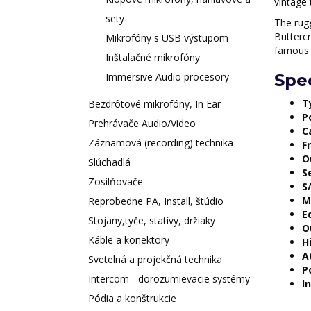
vintage 
sety
The rug
Buttercr
Mikrofóny s USB výstupom
famous 
Inštalačné mikrofóny
Spec
Immersive Audio procesory
T
Bezdrôtové mikrofóny, In Ear
P
Prehrávače Audio/Video
C
Záznamová (recording) technika
F
O
Slúchadlá
Se
Zosilňovače
S
M
Reprobedne PA, Install, štúdio
E
Stojany,tyče, statívy, držiaky
O
Káble a konektory
H
A
Svetelná a projekčná technika
P
Intercom - dorozumievacie systémy
I
Pódia a konštrukcie