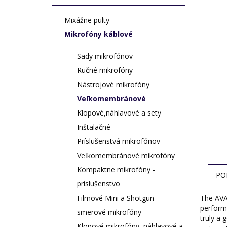
Mixážne pulty
Mikrofóny káblové
Sady mikrofónov
Ručné mikrofóny
Nástrojové mikrofóny
Veľkomembránové
Klopové,náhlavové a sety
Inštalačné
Príslušenstvá mikrofónov
Veľkomembránové mikrofóny
Kompaktne mikrofóny -
PO
príslušenstvo
The AVA
Filmové Mini a Shotgun-
perform
smerové mikrofóny
truly a
Klopové mikrofóny, náhlavové a