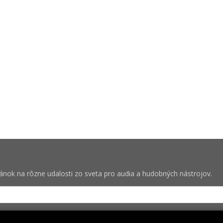
vánok na rôzne udalosti zo sveta pro audia a hudobných nástrojov.
bných pre zasielanie newsletterov od spoločnosti Rock Centrum (IČO