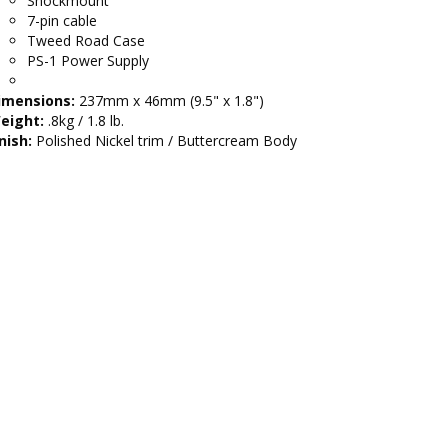
Shockmount
7-pin cable
Tweed Road Case
PS-1 Power Supply
imensions:
237mm x 46mm (9.5" x 1.8")
eight:
.8kg / 1.8 lb.
nish:
Polished Nickel trim / Buttercream Body