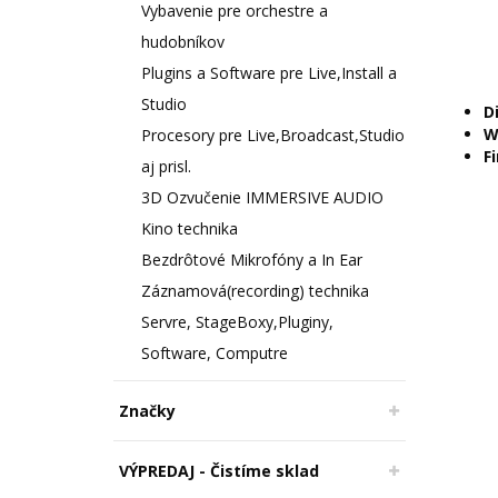
Vybavenie pre orchestre a
hudobníkov
Plugins a Software pre Live,Install a
Studio
D
W
Procesory pre Live,Broadcast,Studio
Fi
aj prisl.
3D Ozvučenie IMMERSIVE AUDIO
Kino technika
Bezdrôtové Mikrofóny a In Ear
Záznamová(recording) technika
Servre, StageBoxy,Pluginy,
Software, Computre
Značky
VÝPREDAJ - Čistíme sklad