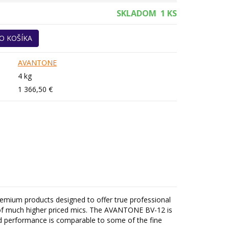
SKLADOM
1 KS
O KOŠÍKA
AVANTONE
4 kg
1 366,50 €
mium products designed to offer true professional
 of much higher priced mics. The AVANTONE BV-12 is
d performance is comparable to some of the fine