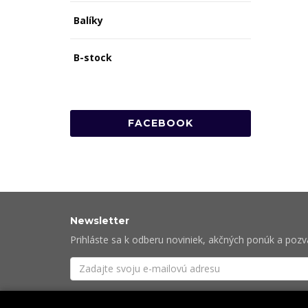
Balíky
B-stock
FACEBOOK
Newsletter
Prihláste sa k odberu noviniek, akčných ponúk a poz
Súhlasím so
spracovaním osobných údajov
potre