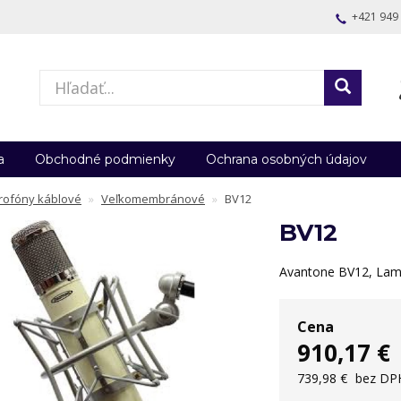
+421 949
a
Obchodné podmienky
Ochrana osobných údajov
rofóny káblové
Veľkomembránové
BV12
BV12
Avantone BV12, La
Cena
910,17 €
739,98 €
bez DP