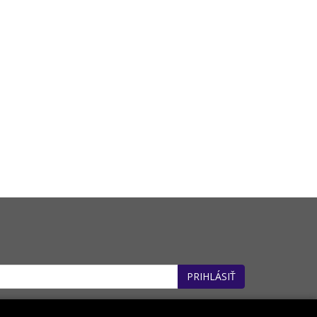
PRIHLÁSIŤ
: 32660162). *