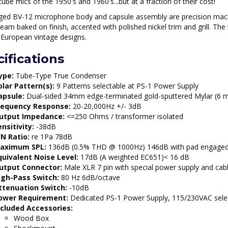
tube mics of the 1950's and 1960's...but at a fraction of their cost!
ged BV-12 microphone body and capsule assembly are precision machin
eam baked on finish, accented with polished nickel trim and grill. The 
European vintage designs.
ifications
ype:
Tube-Type True Condenser
olar Pattern(s):
9 Patterns selectable at PS-1 Power Supply
apsule:
Dual-sided 34mm edge-terminated gold-sputtered Mylar (6 m
requency Response:
20-20,000Hz +/- 3dB
utput Impedance:
<=250 Ohms / transformer isolated
nsitivity:
-38dB
/N Ratio:
re 1Pa 78dB
aximum SPL:
136dB (0.5% THD @ 1000Hz) 146dB with pad engage
quivalent Noise Level:
17dB (A weighted EC651)< 16 dB
utput Connector:
Male XLR 7 pin with special power supply and cab
igh-Pass Switch:
80 Hz 6dB/octave
ttenuation Switch:
-10dB
ower Requirement:
Dedicated PS-1 Power Supply, 115/230VAC sele
ncluded Accessories:
Wood Box