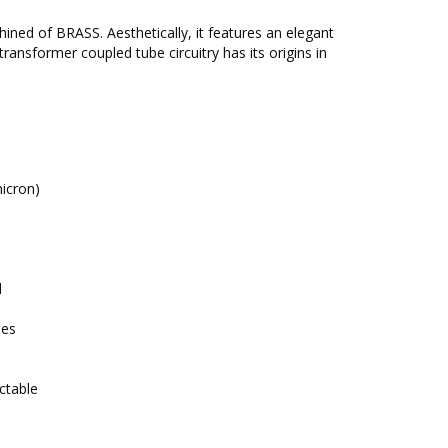
ed of BRASS. Aesthetically, it features an elegant
transformer coupled tube circuitry has its origins in
icron)
d
les
ctable