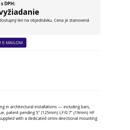
 s DPH:
vyžiadanie
 dostupný len na objednávku. Cena je stanovená
U E-MAILOM
 in architectural installations — including bars,
ique, patent-pending 5” (125mm) LF/0.7” (19mm) HF
s supplied with a dedicated omni-directional mounting