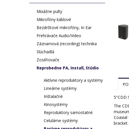
Mixážne pulty
Mikrofóny káblové
Bezdrôtové mikrofóny, In Ear
Prehrávače Audio/Video
Záznamová (recording) technika
Slúchadlá
Zosilňovače
Reprobedne PA, Install, štúdio
Aktívne reproduktory a systémy
PO
Lineárne systémy
Inštalačné
5"CDD S
Kinosystémy
The CDD5
museums
Reproduktory samostatné
Coaxial 
Celulárne systémy
bracket.
Pasívne reproduktory a