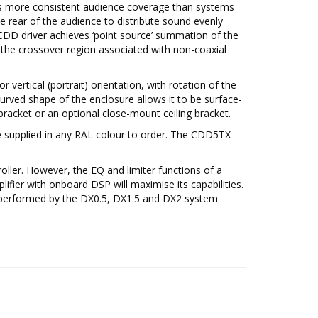
rs more consistent audience coverage than systems
e rear of the audience to distribute sound evenly
 CDD driver achieves ‘point source’ summation of the
 the crossover region associated with non-coaxial
r vertical (portrait) orientation, with rotation of the
curved shape of the enclosure allows it to be surface-
bracket or an optional close-mount ceiling bracket.
e supplied in any RAL colour to order. The CDD5TX
ller. However, the EQ and limiter functions of a
ifier with onboard DSP will maximise its capabilities.
 performed by the DX0.5, DX1.5 and DX2 system