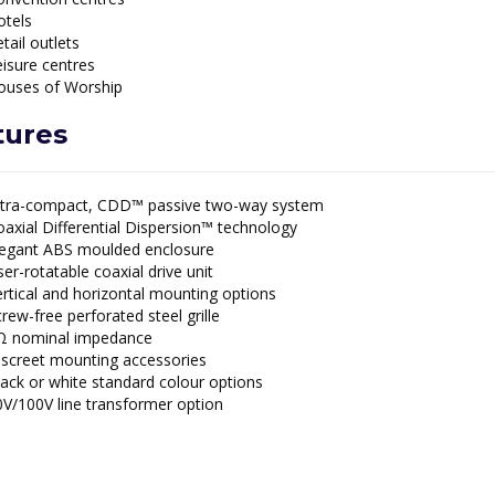
otels
tail outlets
isure centres
ouses of Worship
tures
ltra-compact, CDD™ passive two-way system
axial Differential Dispersion™ technology
legant ABS moulded enclosure
er-rotatable coaxial drive unit
rtical and horizontal mounting options
rew-free perforated steel grille
Ω nominal impedance
iscreet mounting accessories
ack or white standard colour options
V/100V line transformer option