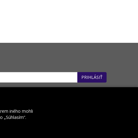
PRIHLÁSIŤ
: 32660162). *
krem iného mohli
ko „Súhlasím“.
Kontakt