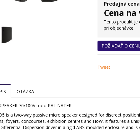
Predajná cena
Cena na 
Tento produkt je
pri objednávke.
POŽIADAŤ O CEN
Tweet
PIS
OTÁZKA
PEAKER 70/100V trafo RAL NATER
 is a two-way passive micro speaker designed for discreet positioning
, foyers, concourses, exhibition centres and HoW. It features a un
Differential Dispersion driver in a rigid ABS moulded enclosure and i