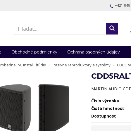
+421 949
a
Obchodné podmienky
Ochrana osobných údajov
robedne PA, Install, štúdio
Pasívne reproduktory a systémy
CDD5RA
CDD5RAL
MARTIN AUDIO CDD5
Číslo výrobku
Čistá hmotnosť
Dostupnosť