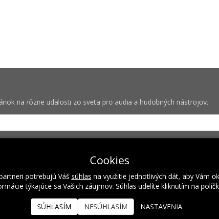
vánok na rôzne udalosti zo sveta pro audia a hudobných nástrojov.
bných pre zasielanie newsletterov od spoločnosti Rock Centrum (IČO
Cookies
partneri potrebujú Váš
súhlas
na využitie jednotlivých dát, aby Vám o
rmácie týkajúce sa Vašich záujmov. Súhlas udelíte kliknutím na políč
Naše hodnoty
Inštalácie
Referencie
Kalendár podujatí
SÚHLASÍM
NESÚHLASÍM
NASTAVENIA