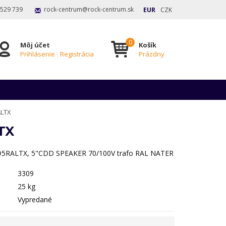
 529 739
rock-centrum@rock-centrum.sk
EUR
CZK
Môj účet
Košík
Prihlásenie
|
Registrácia
Prázdny
LTX
TX
RALTX, 5"CDD SPEAKER 70/100V trafo RAL NATER
3309
25 kg
Vypredané