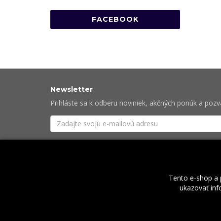
FACEBOOK
Newsletter
Prihláste sa k odberu noviniek, akčných ponúk a poz
Súhlasím so
spracovaním osobných údajov
potre
Tento e-shop a 
ukazovať info
O nás