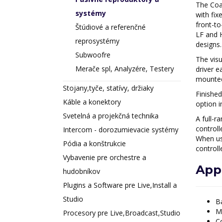
The Coa
systémy
with fix
front-to
Štúdiové a referenčné
LF and H
reprosystémy
designs.
Subwoofre
The visu
Merače spl, Analyzére, Testery
driver e
mounted 
Stojany,tyče, statívy, držiaky
Finishe
Káble a konektory
option i
Svetelná a projekčná technika
A full-r
controll
Intercom - dorozumievacie systémy
When us
Pódia a konštrukcie
controll
Vybavenie pre orchestre a
Appl
hudobníkov
Plugins a Software pre Live,Install a
Studio
B
M
Procesory pre Live,Broadcast,Studio
C