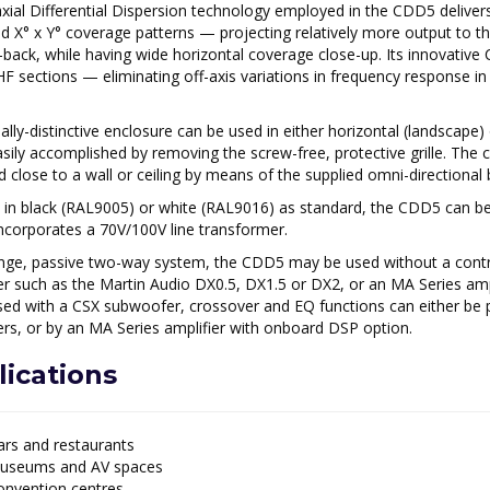
xial Differential Dispersion technology employed in the CDD5 delive
ed X° x Y° coverage patterns — projecting relatively more output to th
-back, while having wide horizontal coverage close-up. Its innovative
F sections — eliminating off-axis variations in frequency response in
ally-distinctive enclosure can be used in either horizontal (landscape) o
asily accomplished by removing the screw-free, protective grille. The 
close to a wall or ceiling by means of the supplied omni-directional 
d in black (RAL9005) or white (RAL9016) as standard, the CDD5 can b
ncorporates a 70V/100V line transformer.
ange, passive two-way system, the CDD5 may be used without a contro
er such as the Martin Audio DX0.5, DX1.5 or DX2, or an MA Series ampl
ed with a CSX subwoofer, crossover and EQ functions can either be
ers, or by an MA Series amplifier with onboard DSP option.
ications
ars and restaurants
useums and AV spaces
onvention centres