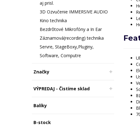
aj prisl.
H
3D Ozvučenie IMMERSIVE AUDIO
Re
Le
Kino technika
H
Bezdrôtové Mikrofóny a In Ear
Fea
Záznamová(recording) technika
Servre, StageBoxy,Pluginy,
Software, Computre
U
Co
E
Značky
Us
Ve
VÝPREDAJ - Čistíme sklad
Sc
8
D
Balíky
Bl
70
B-stock