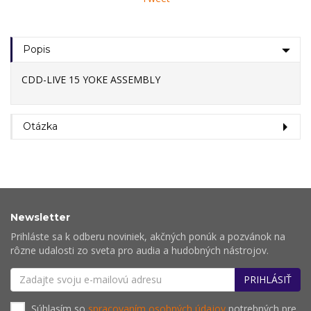
Popis
CDD-LIVE 15 YOKE ASSEMBLY
Otázka
Newsletter
Prihláste sa k odberu noviniek, akčných ponúk a pozvánok na
rôzne udalosti zo sveta pro audia a hudobných nástrojov.
PRIHLÁSIŤ
Súhlasím so
spracovaním osobných údajov
potrebných pre