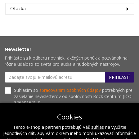
Otázka
Newsletter
Prihláste sa k odberu noviniek, akčných ponúk a pozvánok na
rôzne udalosti zo sveta pro audia a hudobných nástrojov.
PRIHLÁSIŤ
Súhlasím so
spracovaním osobných údajov
potrebných pre
zasielanie newsletterov od spoločnosti Rock Centrum (IČO:
32660162). *
Cookies
Tento e-shop a partneri potrebujú Váš
súhlas
na využitie
O nás
Naše hodnoty
Inštalácie
Referencie
jednotlivých dát, aby Vám okrem iného mohli ukazovať informácie
Kalendár podujatí
Kontakt