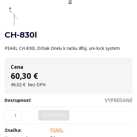
CH-830l
PEARL CH-830l, Držiak činelu k racku dlhý, uni-lock systém
Cena
60,30 €
49,02 €
bez DPH
VYPREDANÉ
Dostupnosť:
DO KOŠÍKA
PEARL
Značka: