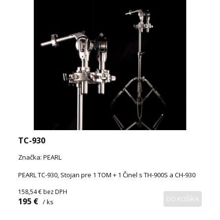
TC-930
Značka: PEARL
PEARL TC-930, Stojan pre 1 TOM + 1 Činel s TH-900S a CH-930
158,54 €
bez DPH
DO KOŠÍKA
195 €
/ ks