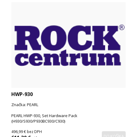
HWP-930
Značka: PEARL
PEARL HWP-930, Set Hardware Pack
(H930/S930/P930BC930/C930)
496,99 €
bez DPH
DO KOŠÍKA