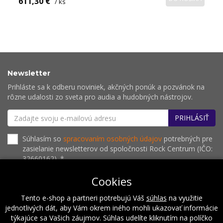
611,30 €
/ ks
Newsletter
Prihláste sa k odberu noviniek, akčných ponúk a pozvánok na
rôzne udalosti zo sveta pro audia a hudobných nástrojov.
PRIHLÁSIŤ
Súhlasím so
spracovaním osobných údajov
potrebných pre
zasielanie newsletterov od spoločnosti Rock Centrum (IČO:
32660162). *
Cookies
Tento e-shop a partneri potrebujú Váš
súhlas
na využitie
O nás
Naše hodnoty
Inštalácie
Referencie
jednotlivých dát, aby Vám okrem iného mohli ukazovať informácie
Kalendár podujatí
Kontakt
týkajúce sa Vašich záujmov. Súhlas udelíte kliknutím na políčko