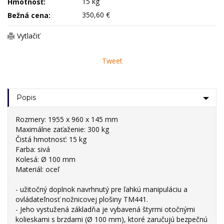
15 kg
Hmotnosť:
350,60 €
Bežná cena:
Vytlačiť
Tweet
Popis
Rozmery: 1955 x 960 x 145 mm
Maximálne zaťaženie: 300 kg
Čistá hmotnosť: 15 kg
Farba: sivá
Kolesá: Ø 100 mm
Materiál: oceľ
- užitočný doplnok navrhnutý pre ľahkú manipuláciu a
ovládateľnosť nožnicovej plošiny TM441.
- Jeho vystužená základňa je vybavená štyrmi otočnými
kolieskami s brzdami (Ø 100 mm), ktoré zaručujú bezpečnú