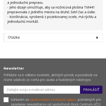
a jednoduchú prepravu.
- Jeho dizajn umožňuje, aby sa nožnicová plošina TM441
prepravovala z jedného miesta na druhé;
šetrí čas a úsilie.
- Konštrukcia, vyrobená z pozinkovanej ocele, má rýchlu a
jednoduchú montáž.
Otázka
Newsletter
Prihláste sa k odberu noviniek, akčných ponúk a pozvánok na
rôzne udalosti zo sveta pro audia a hudobných nástrojov.
PRIHLÁSIŤ
Súhlasím so
spracovaním osobných údajov
potrebných pre
zasielanie newsletterov od spoločnosti Rock Centrum (IČO: