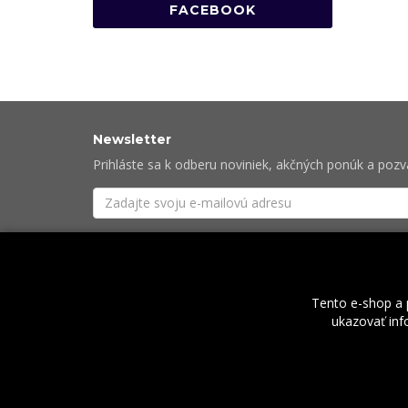
FACEBOOK
Newsletter
Prihláste sa k odberu noviniek, akčných ponúk a poz
Súhlasím so
spracovaním osobných údajov
potre
Tento e-shop a 
ukazovať info
O nás
2026 © Rock Centrum