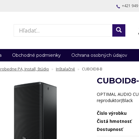
+421 949
a
Obchodné podmienky
Ochrana osobných údajov
robedne PA, Install, štúdio
Inštalačné
CUBOID8-B
CUBOID8
OPTIMAL AUDIO CUBO
reproduktor(Black
Číslo výrobku
Čistá hmotnosť
Dostupnosť