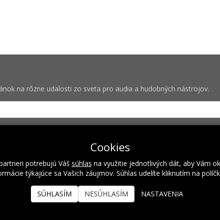
vánok na rôzne udalosti zo sveta pro audia a hudobných nástrojov.
bných pre zasielanie newsletterov od spoločnosti Rock Centrum (IČO
Cookies
partneri potrebujú Váš
súhlas
na využitie jednotlivých dát, aby Vám o
rmácie týkajúce sa Vašich záujmov. Súhlas udelíte kliknutím na políč
Naše hodnoty
Inštalácie
Referencie
Kalendár podujatí
SÚHLASÍM
NESÚHLASÍM
NASTAVENIA