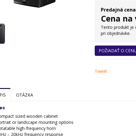
Predajná cena
Cena na 
Tento produkt je
pri objednávke.
POŽIADAŤ O CEN
Tweet
PIS
OTÁZKA
es
ompact sized wooden cabinet
rtrait or landscape mounting options
otatable high-frequency horn
0Hz – 20kHz frequency response