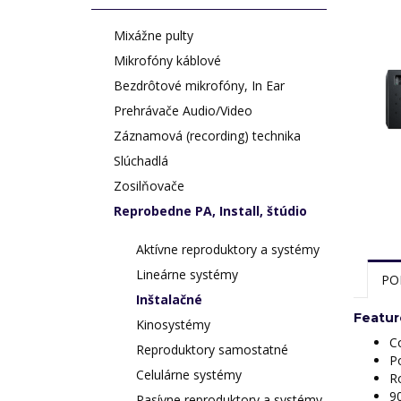
Mixážne pulty
Mikrofóny káblové
Bezdrôtové mikrofóny, In Ear
Prehrávače Audio/Video
Záznamová (recording) technika
Slúchadlá
Zosilňovače
Reprobedne PA, Install, štúdio
Aktívne reproduktory a systémy
Lineárne systémy
PO
Inštalačné
Featur
Kinosystémy
C
Reproduktory samostatné
Po
Celulárne systémy
R
9
Pasívne reproduktory a systémy