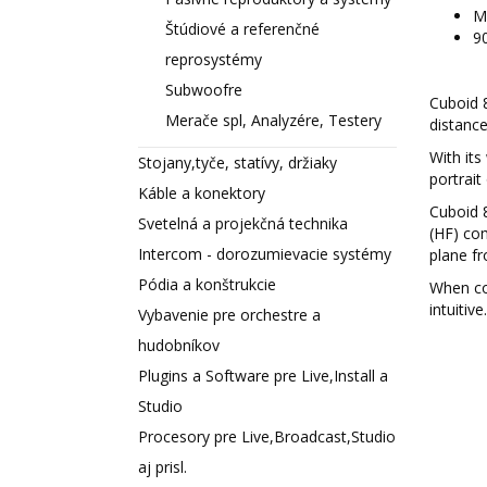
M
Štúdiové a referenčné
90
reprosystémy
Subwoofre
Cuboid 8
Merače spl, Analyzére, Testery
distance
With its
Stojany,tyče, statívy, držiaky
portrait
Káble a konektory
Cuboid 
Svetelná a projekčná technika
(HF) com
Intercom - dorozumievacie systémy
plane fr
Pódia a konštrukcie
When co
intuitive.
Vybavenie pre orchestre a
hudobníkov
Plugins a Software pre Live,Install a
Studio
Procesory pre Live,Broadcast,Studio
aj prisl.