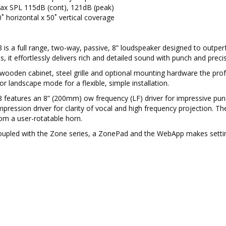
ax SPL 115dB (cont), 121dB (peak)
˚ horizontal x 50˚ vertical coverage
 is a full range, two-way, passive, 8” loudspeaker designed to outpe
s, it effortlessly delivers rich and detailed sound with punch and precis
 wooden cabinet, steel grille and optional mounting hardware the prof
 or landscape mode for a flexible, simple installation.
8 features an 8” (200mm) ow frequency (LF) driver for impressive pu
pression driver for clarity of vocal and high frequency projection. Th
om a user-rotatable horn.
upled with the Zone series, a ZonePad and the WebApp makes settin