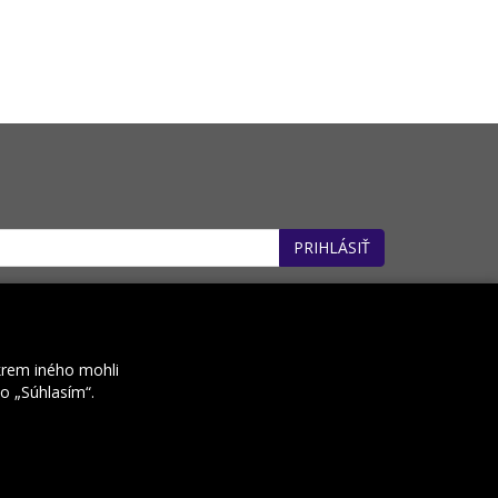
PRIHLÁSIŤ
: 32660162). *
krem iného mohli
ko „Súhlasím“.
Kontakt
Prenájom e-shopov
Rocketoo