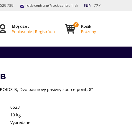
 529 739
rock-centrum@rock-centrum.sk
EUR
CZK
Môj účet
Košík
Prihlásenie
|
Registrácia
Prázdny
-B
ID8-B, Dvojpásmový pasívny source-point, 8”
6523
10 kg
Vypredané