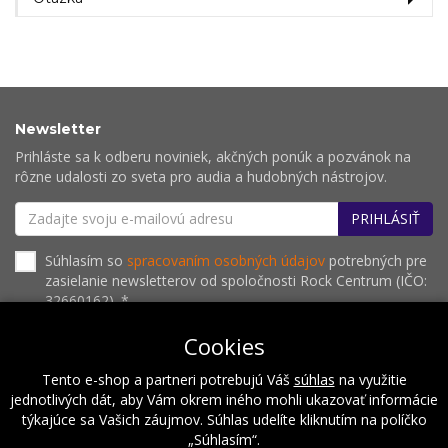
Newsletter
Prihláste sa k odberu noviniek, akčných ponúk a pozvánok na
rôzne udalosti zo sveta pro audia a hudobných nástrojov.
PRIHLÁSIŤ
Súhlasím so
spracovaním osobných údajov
potrebných pre
zasielanie newsletterov od spoločnosti Rock Centrum (IČO:
32660162). *
Cookies
Tento e-shop a partneri potrebujú Váš
súhlas
na využitie
O nás
Naše hodnoty
Inštalácie
Referencie
jednotlivých dát, aby Vám okrem iného mohli ukazovať informácie
Kalendár podujatí
Kontakt
týkajúce sa Vašich záujmov. Súhlas udelíte kliknutím na políčko
„Súhlasím“.